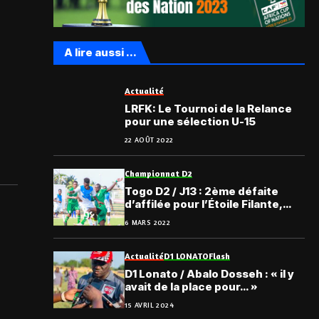
A lire aussi ...
Actualité
LRFK: Le Tournoi de la Relance
pour une sélection U-15
22 AOÛT 2022
Championnat D2
Togo D2 / J13 : 2ème défaite
d’affilée pour l’Étoile Filante,
Foadan toujours serein ; tous les
6 MARS 2022
résultats et classements
Actualité
D1 LONATO
Flash
D1 Lonato / Abalo Dosseh : « il y
avait de la place pour… »
15 AVRIL 2024