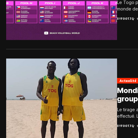
Le Togo pa
monde de 
BY
FOOT.TG
Actualité
Mondi
group
Le tirage
effectué. 
BY
FOOT.TG