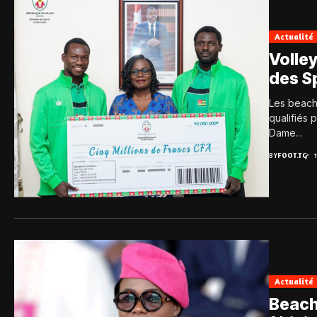
Actualité
Volley
des S
Les beach
qualifiés 
Dame...
BY
FOOT.TG
Actualité
Beach