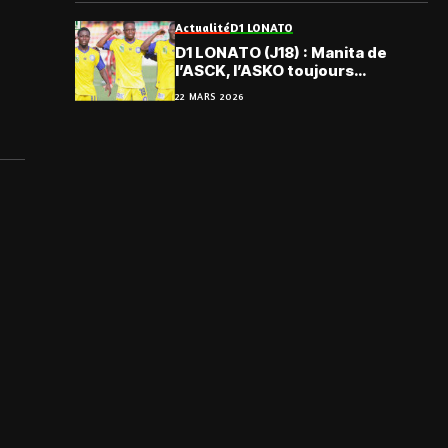
Actualité
D1 LONATO
D1 LONATO (J18) : Manita de
l’ASCK, l’ASKO toujours
présente; résultats et
22 MARS 2026
classement