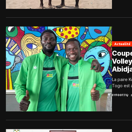
Actualité
Coupe
Volley
Abidj
La paire K
Togo est a
BY
FOOT.TG