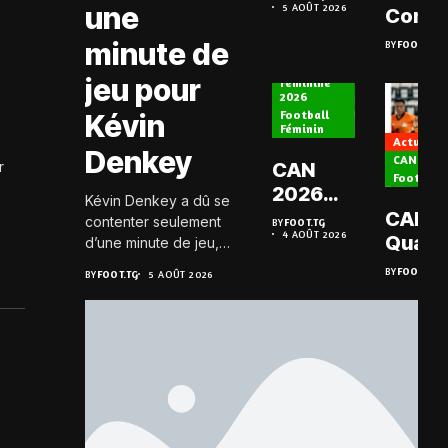
une
5 AOÛT 2026
Côte
Comm
d’Ivoire
2026 :
minute de
BY
FOOT.TG
Actualité
et
médail
CAN
jeu pour
l’Afrique
Féminine
tombe
2026
du Sud
ciel »
Football
Kévin
Féminin
en
Boukp
Actualité
Denkey
quarts
CAN Fémi
CAN
r
Football 
2026
Kévin Denkey a dû se
(F): Les
CAN 20
contenter seulement
BY
FOOT.TG
4 AOÛT 2026
quarts
Quatr
d’une minute de jeu,
pour le
lors du match de
fonce
BY
FOOT.TG
BY
FOOT.TG
5 AOÛT 2026
League Cup, face au
Maroc
les qu
club mexicain du FC
et
Pachuta. À la fin du
l’Algérie
match, il...