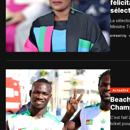
félici
sélec
La sélecti
Ministre T
BY
FOOT.TG
Actualité
BeachV
Champ
C’est fait
ticket pou