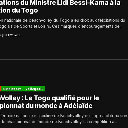
tations du Ministre Lidi Bessi-Kama à la
tion du Togo
on nationale de beachvolley du Togo a eu droit aux félicitations du
ogolais de Sports et Loisirs. Ces marques d’encouragements de...
11 JUILLET 2025
Omnisport
Volleyball
olley : Le Togo qualifié pour le
ionnat du monde à Adélaïde
! L’équipe nationale masculine de Beachvolley du Togo a obtenu son
r le championnat du monde de Beachvolley. La compétition a...