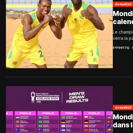
Actualité
Mondi
calen
Le champi
verra la p
BY
FOOT.TG
Actualité
Mondi
dans 