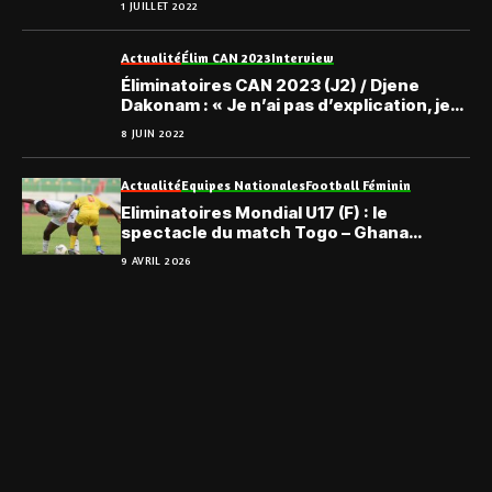
1 JUILLET 2022
Actualité
Élim CAN 2023
Interview
Éliminatoires CAN 2023 (J2) / Djene
Dakonam : « Je n’ai pas d’explication, je
vous assure… »
8 JUIN 2022
Actualité
Equipes Nationales
Football Féminin
Eliminatoires Mondial U17 (F) : le
spectacle du match Togo – Ghana
gracieusement offert
9 AVRIL 2026