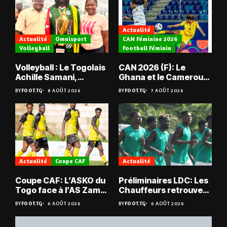
Actualité
Actualité
Omnisport
CAN Féminine 2026
Volleyball
Football Féminin
Volleyball : Le Togolais
CAN 2026 (F): Le
Achille Samani,
Ghana et le Cameroun
champion du Bénin !
en quarts
BY
FOOT.TG
8 AOÛT 2026
BY
FOOT.TG
7 AOÛT 2026
Actualité
Coupe CAF
Actualité
Coupe CAF: L’ASKO du
Préliminaires LDC: Les
Togo face à l’AS Zam
Chauffeurs retrouvent
du Niger
les Mimos
BY
FOOT.TG
6 AOÛT 2026
BY
FOOT.TG
6 AOÛT 2026