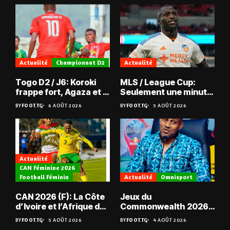
Actualité
Championnat D2
Actualité
Togo D2 / J6: Koroki
MLS / League Cup:
frappe fort, Agaza et la
Seulement une minute
JCA assurent,
de jeu pour Kévin
BY
FOOT.TG
6 AOÛT 2026
BY
FOOT.TG
5 AOÛT 2026
suspense avant Sara
Denkey
FC – Doumbé FC
Actualité
CAN Féminine 2026
Football Féminin
Actualité
Omnisport
CAN 2026 (F): La Côte
Jeux du
d’Ivoire et l’Afrique du
Commonwealth 2026 :
Sud en quarts
« Les médailles ne
BY
FOOT.TG
5 AOÛT 2026
BY
FOOT.TG
4 AOÛT 2026
tombent pas du ciel »,