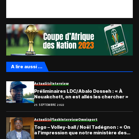
A lire aussi ...
Actualité
Interview
Préliminaires LDC/Abalo Dosseh : « À
Nouakchott, on est allés les chercher »
25 SEPTEMBRE 2022
Actualité
Flash
Interview
Omnisport
Togo – Volley-ball / Noël Tadégnon : « On
a l’impression que notre ministère des
Sports est devenu… »