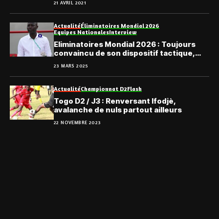
21 AVRIL 2021
Actualité
Éliminatoires Mondial 2026
Equipes Nationales
Interview
Eliminatoires Mondial 2026 : Toujours
convaincu de son dispositif tactique,
Daré se projette sur le Sénégal
23 MARS 2025
Actualité
Championnat D2
Flash
Togo D2 / J3 : Renversant Ifodjè,
avalanche de nuls partout ailleurs
22 NOVEMBRE 2023