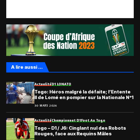
A lire aussi ...
Actualité
D1 LONATO
Togo: Héros malgré la défaite; l’Entente
II de Lomé en pompier sur la Nationale N°1
30 MARS 2026
Actualité
Championnat D1
Foot Au Togo
Togo – D1 / J6: Cinglant nul des Robots
Rouges, face aux Requins Mâles