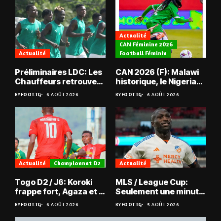
Actualité
CAN Féminine 2026
Actualité
Football Féminin
Préliminaires LDC: Les
CAN 2026 (F): Malawi
Chauffeurs retrouvent
historique, le Nigeria
les Mimos
sauvé, la Zambie
BY
FOOT.TG
6 AOÛT 2026
BY
FOOT.TG
6 AOÛT 2026
éliminée
Actualité
Championnat D2
Actualité
Togo D2 / J6: Koroki
MLS / League Cup:
frappe fort, Agaza et la
Seulement une minute
JCA assurent,
de jeu pour Kévin
BY
FOOT.TG
6 AOÛT 2026
BY
FOOT.TG
5 AOÛT 2026
suspense avant Sara
Denkey
FC – Doumbé FC