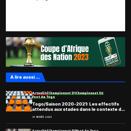
A lire aussi ...
Actualité
Championnat D1
Championnat D2
Foot Au Togo
Togo/Saison 2020-2021: Les effectifs
attendus aux stades dans le contexte du
huis clos
31 MARS 2021
Actualité
Championnat D1
Foot Au Togo