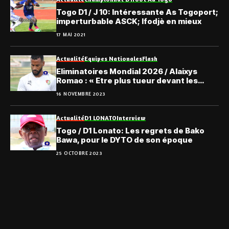
Togo D1 / J 10: Intéressante As Togoport;
imperturbable ASCK; Ifodjè en mieux
17 MAI 2021
Actualité
Equipes Nationales
Flash
Eliminatoires Mondial 2026 / Alaixys
Romao : « Etre plus tueur devant les
buts »
16 NOVEMBRE 2023
Actualité
D1 LONATO
Interview
Togo / D1 Lonato: Les regrets de Bako
Bawa, pour le DYTO de son époque
25 OCTOBRE 2023