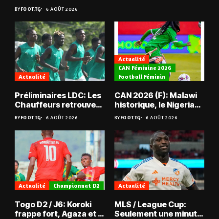
BY
FOOT.TG
6 AOÛT 2026
Actualité
CAN Féminine 2026
Actualité
Football Féminin
Préliminaires LDC: Les
CAN 2026 (F): Malawi
Chauffeurs retrouvent
historique, le Nigeria
les Mimos
sauvé, la Zambie
BY
FOOT.TG
6 AOÛT 2026
BY
FOOT.TG
6 AOÛT 2026
éliminée
Actualité
Championnat D2
Actualité
Togo D2 / J6: Koroki
MLS / League Cup:
frappe fort, Agaza et la
Seulement une minute