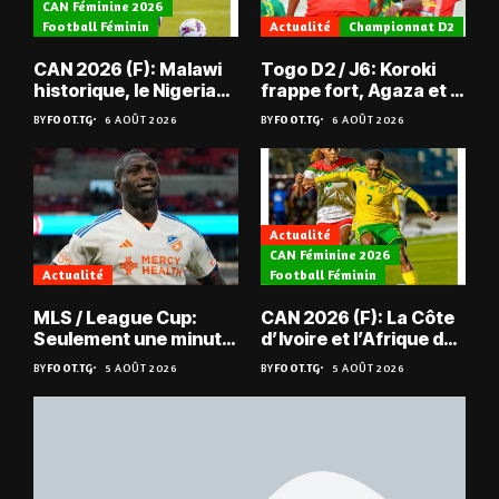
CAN Féminine 2026
Football Féminin
Actualité
Championnat D2
CAN 2026 (F): Malawi
Togo D2 / J6: Koroki
historique, le Nigeria
frappe fort, Agaza et la
sauvé, la Zambie
JCA assurent,
BY
FOOT.TG
6 AOÛT 2026
BY
FOOT.TG
6 AOÛT 2026
éliminée
suspense avant Sara
FC – Doumbé FC
Actualité
CAN Féminine 2026
Actualité
Football Féminin
MLS / League Cup:
CAN 2026 (F): La Côte
Seulement une minute
d’Ivoire et l’Afrique du
de jeu pour Kévin
Sud en quarts
BY
FOOT.TG
5 AOÛT 2026
BY
FOOT.TG
5 AOÛT 2026
Denkey