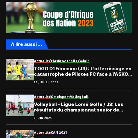
A lire aussi ...
Actualité
Flash
Football Féminin
TOGO D1 Féminine (J3) : L’atterrissage en
catastrophe de Pilotes FC face à l’ASKO
Féminines
23 JUILLET 2023
Actualité
Omnisport
Volleyball
Volleyball – Ligue Lomé Golfe / J3: Les
résultats du championnat senior de
2024-2025
2 JUIN 2025
Actualité
CAN 2021