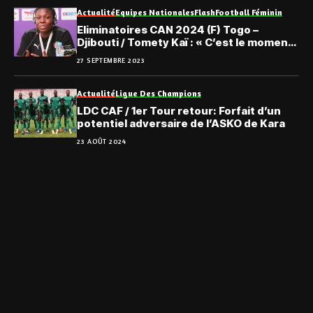
Actualité
Equipes Nationales
Flash
Football Féminin
Eliminatoires CAN 2024 (F) Togo –
Djibouti / Tomety Kaï : « C’est le moment
d’être en place »
27 SEPTEMBRE 2023
Actualité
Ligue Des Champions
LDC CAF / 1er Tour retour: Forfait d’un
potentiel adversaire de l’ASKO de Kara
23 AOÛT 2024