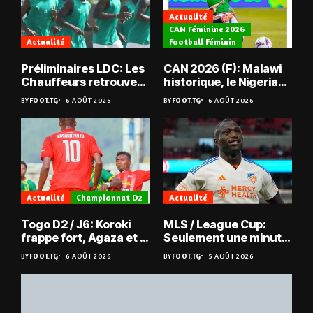
Actualité
CAN Féminine 2026
Actualité
Football Féminin
Préliminaires LDC: Les
CAN 2026 (F): Malawi
Chauffeurs retrouvent
historique, le Nigeria
les Mimos
sauvé, la Zambie
BY
FOOT.TG
6 AOÛT 2026
BY
FOOT.TG
6 AOÛT 2026
éliminée
Actualité
Championnat D2
Actualité
Togo D2 / J6: Koroki
MLS / League Cup:
frappe fort, Agaza et la
Seulement une minute
JCA assurent,
de jeu pour Kévin
BY
FOOT.TG
6 AOÛT 2026
BY
FOOT.TG
5 AOÛT 2026
suspense avant Sara
Denkey
FC – Doumbé FC