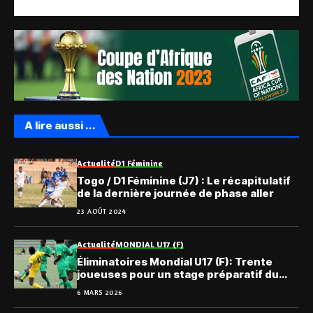
A lire aussi ...
Actualité
D1 Féminine
Togo / D1 Féminine (J7) : Le récapitulatif
de la dernière journée de phase aller
23 AOÛT 2024
Actualité
MONDIAL U17 (F)
Éliminatoires Mondial U17 (F): Trente
joueuses pour un stage préparatif du
Togo
6 MARS 2026