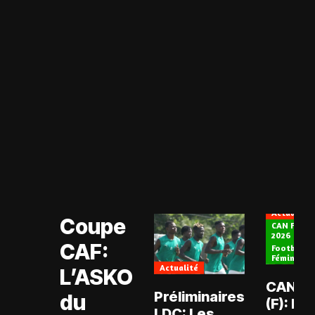
Actualité
Coupe CAF
Actualité
Coupe
CAN Fémin
2026
CAF:
Football
Féminin
Actualité
L’ASKO
CAN 2
Préliminaires
du
(F): Ma
LDC: Les