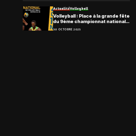
Actualité
Volleyball
Volleyball : Place à la grande fête
du 9ème championnat national
du Togo
30 OCTOBRE 2025