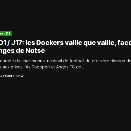
nat D1
1 / J17: les Dockers vaille que vaille, fac
nges de Notsè
journée du championnat national de football de première division d
 aux prises l'As Togoport et Anges FC de...
26 FÉVRIER 2020