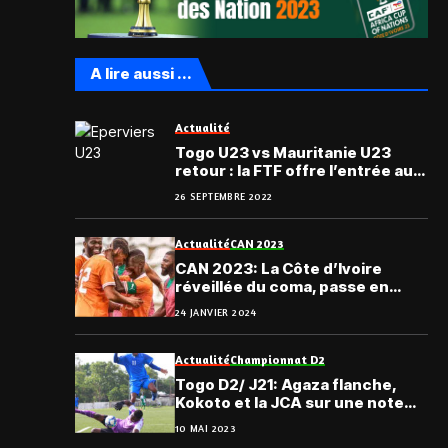
A lire aussi ...
Actualité
Togo U23 vs Mauritanie U23
retour : la FTF offre l’entrée au
public
26 SEPTEMBRE 2022
Actualité
CAN 2023
CAN 2023: La Côte d’Ivoire
réveillée du coma, passe en
huitièmes de finale
24 JANVIER 2024
Actualité
Championnat D2
Togo D2/ J21: Agaza flanche,
Kokoto et la JCA sur une note
inachevée
10 MAI 2023