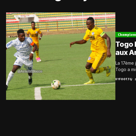
Champion
Togo D
aux A
La 17ème 
Togo a mis
BY
FOOT.TG