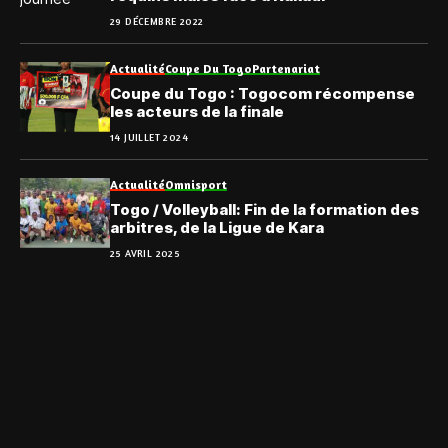
29 DÉCEMBRE 2022
Actualité
Coupe Du Togo
Partenariat
Coupe du Togo : Togocom récompense
les acteurs de la finale
14 JUILLET 2024
Actualité
Omnisport
Togo / Volleyball: Fin de la formation des
arbitres, de la Ligue de Kara
25 AVRIL 2025