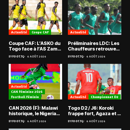
Actualité
Coupe CAF
Actualité
Coupe CAF: L’ASKO du
Préliminaires LDC: Les
Togo face à l’AS Zam
Chauffeurs retrouvent
du Niger
les Mimos
BY
FOOT.TG
6 AOÛT 2026
BY
FOOT.TG
6 AOÛT 2026
Actualité
CAN Féminine 2026
Football Féminin
Actualité
Championnat D2
CAN 2026 (F): Malawi
Togo D2 / J6: Koroki
historique, le Nigeria
frappe fort, Agaza et la
sauvé, la Zambie
JCA assurent,
BY
FOOT.TG
6 AOÛT 2026
BY
FOOT.TG
6 AOÛT 2026
éliminée
suspense avant Sara
FC – Doumbé FC