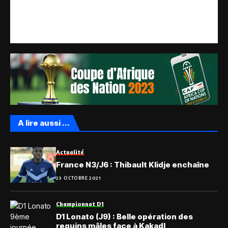
A lire aussi ...
Actualité
France N3/J6 : Thibault Klidje enchaîne
23 OCTOBRE 2021
Championnat D1
D1 Lonato (J9) : Belle opération des
requins mâles face à Kakadl