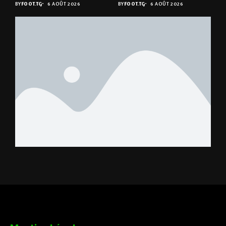
BY
FOOT.TG
6 AOÛT 2026
BY
FOOT.TG
6 AOÛT 2026
éliminée
suspense avant Sara
FC – Doumbé FC