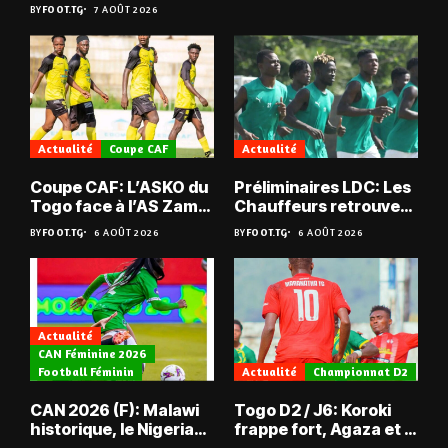
BY
FOOT.TG
7 AOÛT 2026
Actualité
Coupe CAF
Actualité
Coupe CAF: L’ASKO du
Préliminaires LDC: Les
Togo face à l’AS Zam
Chauffeurs retrouvent
du Niger
les Mimos
BY
FOOT.TG
6 AOÛT 2026
BY
FOOT.TG
6 AOÛT 2026
Actualité
CAN Féminine 2026
Football Féminin
Actualité
Championnat D2
CAN 2026 (F): Malawi
Togo D2 / J6: Koroki
historique, le Nigeria
frappe fort, Agaza et la
sauvé, la Zambie
JCA assurent,