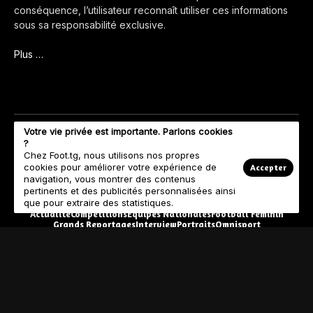
conséquence, l’utilisateur reconnaît utiliser ces informations
sous sa responsabilité exclusive.
Plus …
Votre vie privée est importante. Parlons cookies
?
Chez Foot.tg, nous utilisons nos propres
cookies pour améliorer votre expérience de
Accepter
navigation, vous montrer des contenus
pertinents et des publicités personnalisées ainsi
que pour extraire des statistiques.
Actualité
Compétitions
Equipes Nationales
Football Féminin
Grands Reportages
Interview
Portraits
Omnisport
© Copyright 2023 Foot.tg