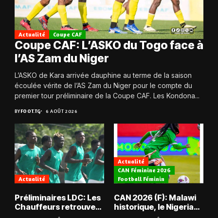
Actualité
Coupe CAF
Coupe CAF: L’ASKO du Togo face à
l’AS Zam du Niger
L’ASKO de Kara arrivée dauphine au terme de la saison
écoulée vérite de l’AS Zam du Niger pour le compte du
premier tour préliminaire de la Coupe CAF. Les Kondona...
BY
FOOT.TG
6 AOÛT 2026
Actualité
CAN Féminine 2026
Actualité
Football Féminin
Préliminaires LDC: Les
CAN 2026 (F): Malawi
Chauffeurs retrouvent
historique, le Nigeria
les Mimos
sauvé, la Zambie