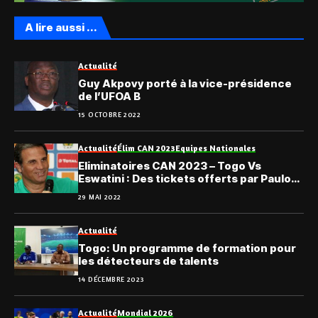
A lire aussi ...
Actualité
Guy Akpovy porté à la vice-présidence
de l’UFOA B
15 OCTOBRE 2022
Actualité
Élim CAN 2023
Equipes Nationales
Eliminatoires CAN 2023 – Togo Vs
Eswatini : Des tickets offerts par Paulo
Duarte au public
29 MAI 2022
Actualité
Togo: Un programme de formation pour
les détecteurs de talents
14 DÉCEMBRE 2023
Actualité
Mondial 2026