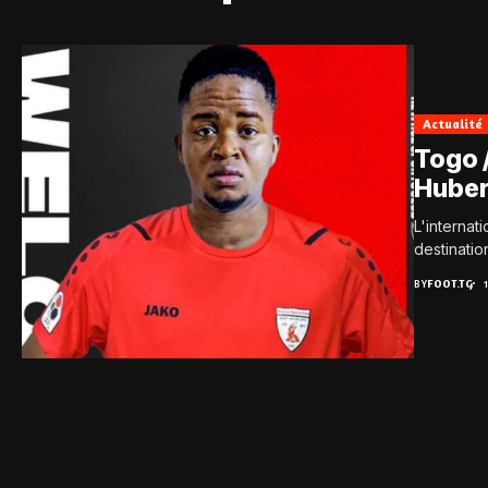
Actualité
Togo 
Huber
L'internat
destinatio
BY
FOOT.TG