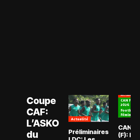
Actualité
Coupe CAF
Actualité
Coupe
CAN Fémin
2026
CAF:
Football
Féminin
Actualité
L’ASKO
CAN 2
Préliminaires
du
(F): Ma
LDC: Les