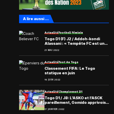
A lire aussi ...
Actualité
Football Féminin
Togo D1 (F) J2 / Addoh-kondi
Alassani : « Tempête FC est une
équipe prenable »
21 MAI 2022
Actualité
Foot Au Togo
Classement FIFA: Le Togo
statique en juin
16 JUIN 2022
Actualité
Championnat D1
Togo D1 / J8: L’ASKO et l’ASCK
pareillement, Gomido apprivoise
les Anges …
17 JANVIER 2022