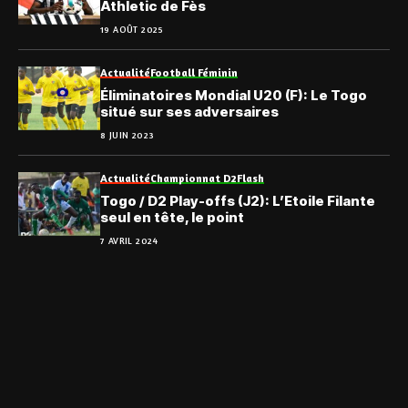
Athletic de Fès
19 AOÛT 2025
Actualité
Football Féminin
Éliminatoires Mondial U20 (F): Le Togo
situé sur ses adversaires
8 JUIN 2023
Actualité
Championnat D2
Flash
Togo / D2 Play-offs (J2): L’Etoile Filante
seul en tête, le point
7 AVRIL 2024