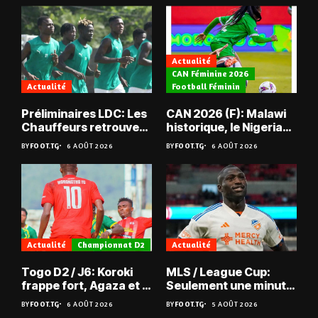
Actualité
CAN Féminine 2026
Actualité
Football Féminin
Préliminaires LDC: Les
CAN 2026 (F): Malawi
Chauffeurs retrouvent
historique, le Nigeria
les Mimos
sauvé, la Zambie
BY
FOOT.TG
6 AOÛT 2026
BY
FOOT.TG
6 AOÛT 2026
éliminée
Actualité
Championnat D2
Actualité
Togo D2 / J6: Koroki
MLS / League Cup:
frappe fort, Agaza et la
Seulement une minute
JCA assurent,
de jeu pour Kévin
BY
FOOT.TG
6 AOÛT 2026
BY
FOOT.TG
5 AOÛT 2026
suspense avant Sara
Denkey