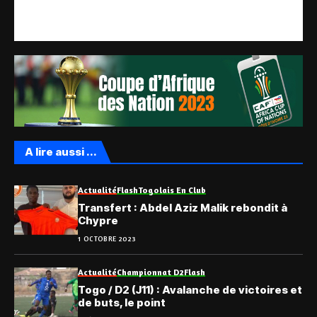
A lire aussi ...
Actualité
Flash
Togolais En Club
Transfert : Abdel Aziz Malik rebondit à
Chypre
1 OCTOBRE 2023
Actualité
Championnat D2
Flash
Togo / D2 (J11) : Avalanche de victoires et
de buts, le point