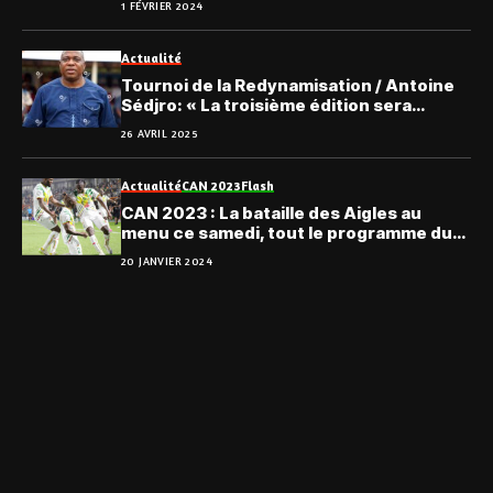
1 FÉVRIER 2024
Actualité
Tournoi de la Redynamisation / Antoine
Sédjro: « La troisième édition sera
âprement disputée… »
26 AVRIL 2025
Actualité
CAN 2023
Flash
CAN 2023 : La bataille des Aigles au
menu ce samedi, tout le programme du
jour
20 JANVIER 2024