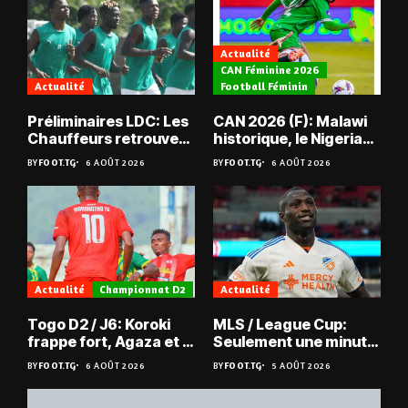
Actualité
CAN Féminine 2026
Actualité
Football Féminin
Préliminaires LDC: Les
CAN 2026 (F): Malawi
Chauffeurs retrouvent
historique, le Nigeria
les Mimos
sauvé, la Zambie
BY
FOOT.TG
6 AOÛT 2026
BY
FOOT.TG
6 AOÛT 2026
éliminée
Actualité
Championnat D2
Actualité
Togo D2 / J6: Koroki
MLS / League Cup:
frappe fort, Agaza et la
Seulement une minute
JCA assurent,
de jeu pour Kévin
BY
FOOT.TG
6 AOÛT 2026
BY
FOOT.TG
5 AOÛT 2026
suspense avant Sara
Denkey
FC – Doumbé FC