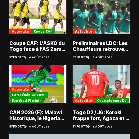
Actualité
Coupe CAF
Actualité
Coupe CAF: L’ASKO du
Préliminaires LDC: Les
Togo face à l’AS Zam
Chauffeurs retrouvent
du Niger
les Mimos
BY
FOOT.TG
6 AOÛT 2026
BY
FOOT.TG
6 AOÛT 2026
Actualité
CAN Féminine 2026
Football Féminin
Actualité
Championnat D2
CAN 2026 (F): Malawi
Togo D2 / J6: Koroki
historique, le Nigeria
frappe fort, Agaza et la
sauvé, la Zambie
JCA assurent,
BY
FOOT.TG
6 AOÛT 2026
BY
FOOT.TG
6 AOÛT 2026
éliminée
suspense avant Sara
FC – Doumbé FC