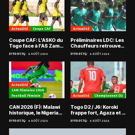
Actualité
Coupe CAF
Actualité
Coupe CAF: L’ASKO du
Préliminaires LDC: Les
Togo face à l’AS Zam
Chauffeurs retrouvent
du Niger
les Mimos
BY
FOOT.TG
6 AOÛT 2026
BY
FOOT.TG
6 AOÛT 2026
Actualité
CAN Féminine 2026
Football Féminin
Actualité
Championnat D2
CAN 2026 (F): Malawi
Togo D2 / J6: Koroki
historique, le Nigeria
frappe fort, Agaza et la
sauvé, la Zambie
JCA assurent,
BY
FOOT.TG
6 AOÛT 2026
BY
FOOT.TG
6 AOÛT 2026
éliminée
suspense avant Sara
FC – Doumbé FC