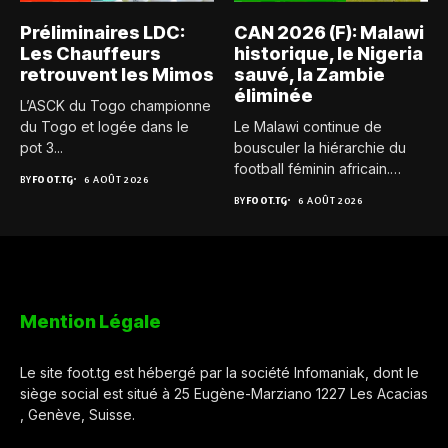
Préliminaires LDC:
CAN 2026 (F): Malawi
Les Chauffeurs
historique, le Nigeria
retrouvent les Mimos
sauvé, la Zambie
éliminée
L’ASCK du Togo championne
du Togo et logée dans le
Le Malawi continue de
pot 3...
bousculer la hiérarchie du
football féminin africain.
BY
FOOT.TG
6 AOÛT 2026
Pour...
BY
FOOT.TG
6 AOÛT 2026
Mention Légale
Le site foot.tg est hébergé par la société Infomaniak, dont le
siège social est situé à 25 Eugène-Marziano 1227 Les Acacias
, Genève, Suisse.