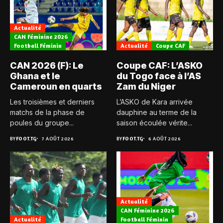
Actualité
CAN Féminine 2026
Football Féminin
Actualité
Coupe CAF
CAN 2026 (F): Le
Coupe CAF: L’ASKO
Ghana et le
du Togo face à l’AS
Cameroun en quarts
Zam du Niger
Les troisièmes et derniers
L’ASKO de Kara arrivée
matchs de la phase de
dauphine au terme de la
poules du groupe...
saison écoulée vérite...
BY
FOOT.TG
7 AOÛT 2026
BY
FOOT.TG
6 AOÛT 2026
Actualité
CAN Féminine 2026
Actualité
Football Féminin