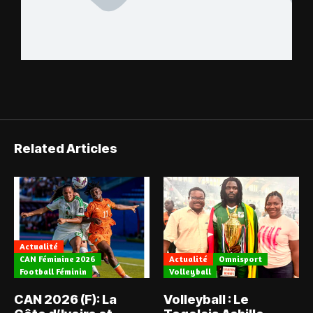
Related Articles
Actualité
CAN Féminine 2026
Actualité
Omnisport
Football Féminin
Volleyball
CAN 2026 (F): La
Volleyball : Le