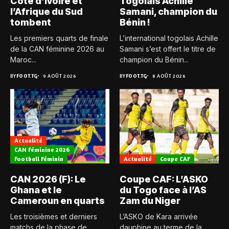
Côte d’Ivoire et
Togolais Achille
l’Afrique du Sud
Samani, champion du
tombent
Bénin !
Les premiers quarts de finale
L’international togolais Achille
de la CAN féminine 2026 au
Samani s’est offert le titre de
Maroc...
champion du Bénin...
BY
FOOT.TG
9 AOÛT 2026
BY
FOOT.TG
8 AOÛT 2026
Actualité
CAN Féminine 2026
Football Féminin
Actualité
Coupe CAF
CAN 2026 (F): Le
Coupe CAF: L’ASKO
Ghana et le
du Togo face à l’AS
Cameroun en quarts
Zam du Niger
Les troisièmes et derniers
L’ASKO de Kara arrivée
matchs de la phase de
dauphine au terme de la