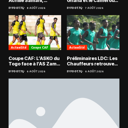
Achille Samani,
Ghana et le Cameroun
champion du Bénin !
en quarts
BY
FOOT.TG
8 AOÛT 2026
BY
FOOT.TG
7 AOÛT 2026
Actualité
Coupe CAF
Actualité
Coupe CAF: L’ASKO du
Préliminaires LDC: Les
Togo face à l’AS Zam
Chauffeurs retrouvent
du Niger
les Mimos
BY
FOOT.TG
6 AOÛT 2026
BY
FOOT.TG
6 AOÛT 2026