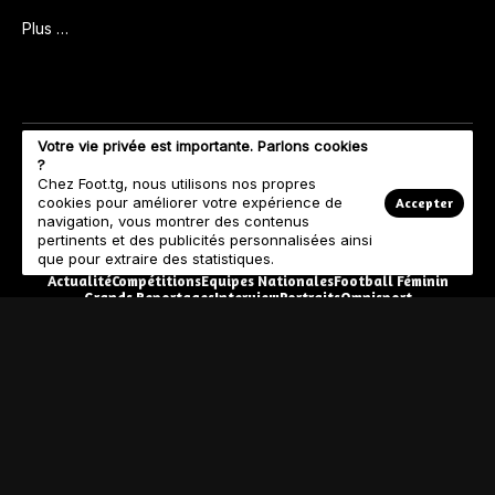
Plus …
Votre vie privée est importante. Parlons cookies
?
Chez Foot.tg, nous utilisons nos propres
cookies pour améliorer votre expérience de
Accepter
navigation, vous montrer des contenus
pertinents et des publicités personnalisées ainsi
que pour extraire des statistiques.
Actualité
Compétitions
Equipes Nationales
Football Féminin
Grands Reportages
Interview
Portraits
Omnisport
© Copyright 2023 Foot.tg