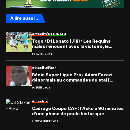
A lire aussi ...
Actualité
D1 LONATO
Togo / D1 Lonato (J18) : Les Requins
mâles renouent avec la victoire, le
récapitulatif
14 AVRIL 2024
Actualité
Flash
Bénin Super Ligue Pro : Adam Fazazi
désormais au commandes du staff
technique de l’ASPAC
16 JUIN 2023
Actualité
Cadrage Coupe CAF : l’Asko à 90 minutes
d’une phase de poule historique
9 NOVEMBRE 2022