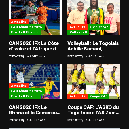
Actualité
CAN Féminine 2026
Actualité
Omnisport
Football Féminin
Volleyball
CAN 2026 (F): La Côte
Volleyball : Le Togolais
d’Ivoire et l’Afrique du
Achille Samani,
Sud tombent
champion du Bénin !
BY
FOOT.TG
9 AOÛT 2026
BY
FOOT.TG
8 AOÛT 2026
Actualité
CAN Féminine 2026
Football Féminin
Actualité
Coupe CAF
CAN 2026 (F): Le
Coupe CAF: L’ASKO du
Ghana et le Cameroun
Togo face à l’AS Zam
en quarts
du Niger
BY
FOOT.TG
7 AOÛT 2026
BY
FOOT.TG
6 AOÛT 2026