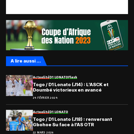
A lire aussi ...
Actualité
D1 LONATO
Flash
Togo / D1 Lonato (J14) : L’ASCK et
Doumbé victorieux en avancé
24 FÉVRIER 2024
Actualité
D1 LONATO
Togo / D1 Lonato (J18) : renversant
Gbohoe Su face à l’AS OTR
22 MARS 2026