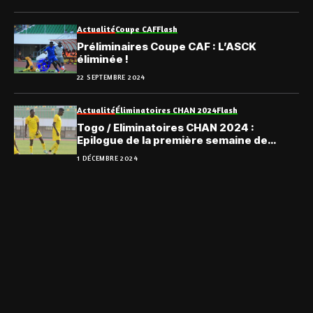
Actualité
Coupe CAF
Flash
Préliminaires Coupe CAF : L’ASCK
éliminée !
22 SEPTEMBRE 2024
Actualité
Éliminatoires CHAN 2024
Flash
Togo / Eliminatoires CHAN 2024 :
Epilogue de la première semaine de
préparatifs
1 DÉCEMBRE 2024