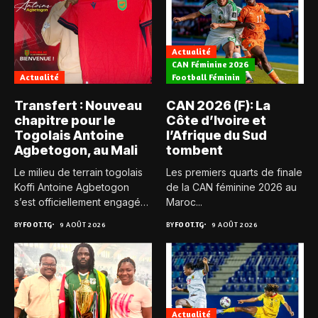
Actualité
CAN Féminine 2026
Actualité
Football Féminin
Transfert : Nouveau
CAN 2026 (F): La
chapitre pour le
Côte d’Ivoire et
Togolais Antoine
l’Afrique du Sud
Agbetogon, au Mali
tombent
Le milieu de terrain togolais
Les premiers quarts de finale
Koffi Antoine Agbetogon
de la CAN féminine 2026 au
s’est officiellement engagé
Maroc...
avec...
BY
FOOT.TG
9 AOÛT 2026
BY
FOOT.TG
9 AOÛT 2026
Actualité