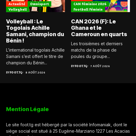
Actualité
Omnisport
CAN Féminine 2026
Volleyball
Football Féminin
Volleyball : Le
CAN 2026 (F): Le
Togolais Achille
Ghana et le
Samani, champion du
Cameroun en quarts
Bénin !
Les troisièmes et derniers
L’international togolais Achille
matchs de la phase de
Samani s’est offert le titre de
poules du groupe...
champion du Bénin...
BY
FOOT.TG
7 AOÛT 2026
BY
FOOT.TG
8 AOÛT 2026
Mention Légale
Le site foot.tg est hébergé par la société Infomaniak, dont le
siège social est situé à 25 Eugène-Marziano 1227 Les Acacias