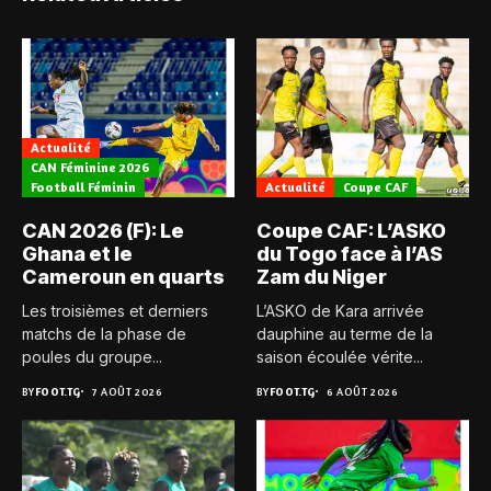
Actualité
CAN Féminine 2026
Football Féminin
Actualité
Coupe CAF
CAN 2026 (F): Le
Coupe CAF: L’ASKO
Ghana et le
du Togo face à l’AS
Cameroun en quarts
Zam du Niger
Les troisièmes et derniers
L’ASKO de Kara arrivée
matchs de la phase de
dauphine au terme de la
poules du groupe...
saison écoulée vérite...
BY
FOOT.TG
7 AOÛT 2026
BY
FOOT.TG
6 AOÛT 2026