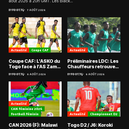
août 2026 à 20h GMT. Les Black...
BY
FOOT.TG
7 AOÛT 2026
Actualité
Coupe CAF
Actualité
Coupe CAF: L’ASKO du
Préliminaires LDC: Les
Togo face à l’AS Zam
Chauffeurs retrouvent
du Niger
les Mimos
BY
FOOT.TG
6 AOÛT 2026
BY
FOOT.TG
6 AOÛT 2026
Actualité
CAN Féminine 2026
Football Féminin
Actualité
Championnat D2
CAN 2026 (F): Malawi
Togo D2 / J6: Koroki