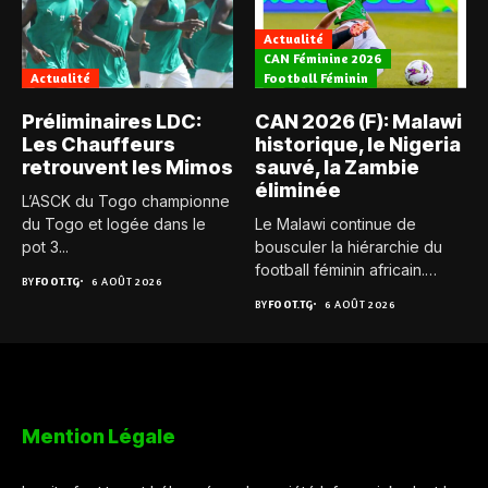
Actualité
CAN Féminine 2026
Actualité
Football Féminin
Préliminaires LDC:
CAN 2026 (F): Malawi
Les Chauffeurs
historique, le Nigeria
retrouvent les Mimos
sauvé, la Zambie
éliminée
L’ASCK du Togo championne
du Togo et logée dans le
Le Malawi continue de
pot 3...
bousculer la hiérarchie du
football féminin africain.
BY
FOOT.TG
6 AOÛT 2026
Pour...
BY
FOOT.TG
6 AOÛT 2026
Mention Légale