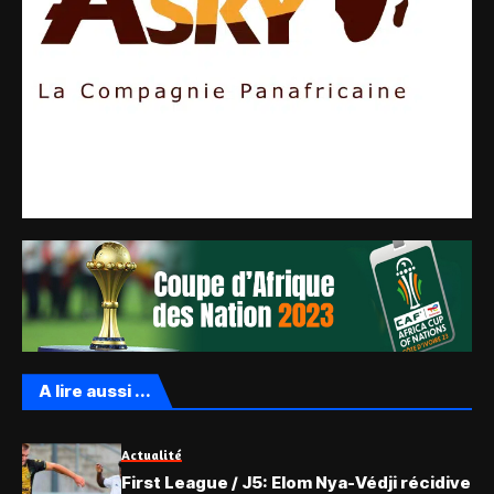
A lire aussi ...
Actualité
First League / J5: Elom Nya-Védji récidive