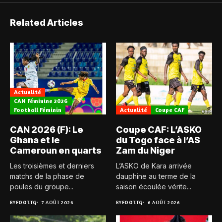
Related Articles
Actualité
CAN Féminine 2026
Football Féminin
Actualité
Coupe CAF
CAN 2026 (F): Le
Coupe CAF: L’ASKO
Ghana et le
du Togo face à l’AS
Cameroun en quarts
Zam du Niger
Les troisièmes et derniers
L’ASKO de Kara arrivée
matchs de la phase de
dauphine au terme de la
poules du groupe...
saison écoulée vérite...
BY
FOOT.TG
7 AOÛT 2026
BY
FOOT.TG
6 AOÛT 2026