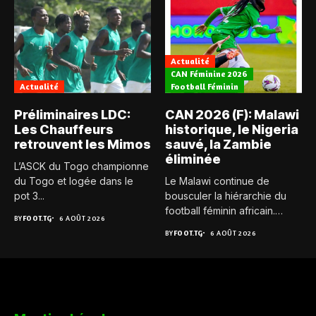
Actualité
CAN Féminine 2026
Actualité
Football Féminin
Préliminaires LDC:
CAN 2026 (F): Malawi
Les Chauffeurs
historique, le Nigeria
retrouvent les Mimos
sauvé, la Zambie
éliminée
L’ASCK du Togo championne
du Togo et logée dans le
Le Malawi continue de
pot 3...
bousculer la hiérarchie du
football féminin africain.
BY
FOOT.TG
6 AOÛT 2026
Pour...
BY
FOOT.TG
6 AOÛT 2026