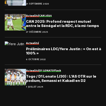
21 SEPTEMBRE 2020
Actualité
CAN 2025
CAN 2025: Profond respect mutuel
entre le Sénégal et la RDC, à la mi-temps
27 DÉCEMBRE 2025
Actualité
Préliminaires LDC/Yere Justin : « On est à
100% »
6 OCTOBRE 2022
Actualité
D1 LONATO
Flash
Togo / D1 Lonato (J30) : L’AS OTR sur le
podium, Semassi et Kakadl en D2
7 JUILLET 2024