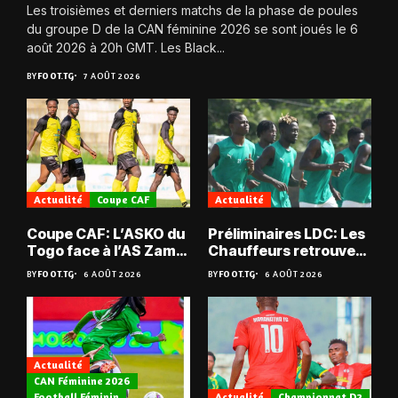
Les troisièmes et derniers matchs de la phase de poules
du groupe D de la CAN féminine 2026 se sont joués le 6
août 2026 à 20h GMT. Les Black...
BY
FOOT.TG
7 AOÛT 2026
Actualité
Coupe CAF
Actualité
Coupe CAF: L’ASKO du
Préliminaires LDC: Les
Togo face à l’AS Zam
Chauffeurs retrouvent
du Niger
les Mimos
BY
FOOT.TG
6 AOÛT 2026
BY
FOOT.TG
6 AOÛT 2026
Actualité
CAN Féminine 2026
Football Féminin
Actualité
Championnat D2