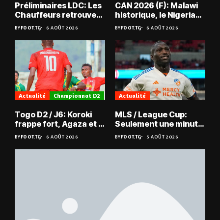
Préliminaires LDC: Les
CAN 2026 (F): Malawi
Chauffeurs retrouvent
historique, le Nigeria
les Mimos
sauvé, la Zambie
BY
FOOT.TG
6 AOÛT 2026
BY
FOOT.TG
6 AOÛT 2026
éliminée
Actualité
Championnat D2
Actualité
Togo D2 / J6: Koroki
MLS / League Cup:
frappe fort, Agaza et la
Seulement une minute
JCA assurent,
de jeu pour Kévin
BY
FOOT.TG
6 AOÛT 2026
BY
FOOT.TG
5 AOÛT 2026
suspense avant Sara
Denkey
FC – Doumbé FC