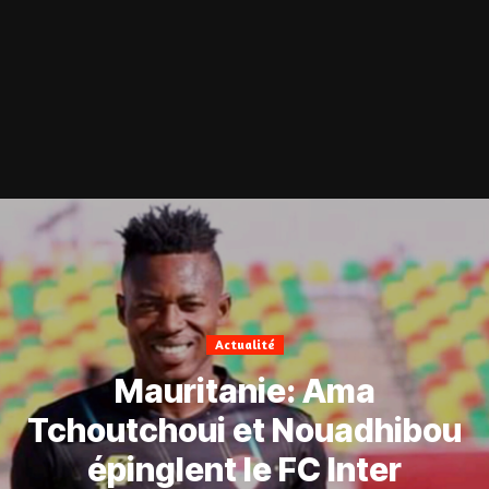
Actualité
Mauritanie: Ama
Tchoutchoui et Nouadhibou
épinglent le FC Inter