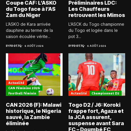
Coupe CAF: L’ASKO
Préliminaires LDC:
du Togo face à l’AS
Les Chauffeurs
Zam du Niger
retrouvent les Mimos
L’ASKO de Kara arrivée
L’ASCK du Togo championne
dauphine au terme de la
du Togo et logée dans le
saison écoulée vérite...
pot 3...
BY
FOOT.TG
6 AOÛT 2026
BY
FOOT.TG
6 AOÛT 2026
Actualité
CAN Féminine 2026
Football Féminin
Actualité
Championnat D2
CAN 2026 (F): Malawi
Togo D2 / J6: Koroki
historique, le Nigeria
frappe fort, Agaza et
sauvé, la Zambie
la JCA assurent,
éliminée
suspense avant Sara
FC – Doumbé FC