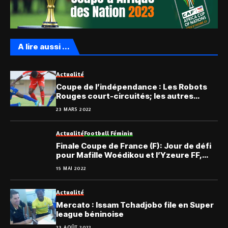
A lire aussi ...
Actualité
Coupe de l’indépendance : Les Robots
Rouges court-circuités; les autres
résultats
23 MARS 2022
Actualité
Football Féminin
Finale Coupe de France (F): Jour de défi
pour Mafille Woédikou et l’Yzeure FF,
face au PSG
15 MAI 2022
Actualité
Mercato : Issam Tchadjobo file en Super
league béninoise
23 AOÛT 2022