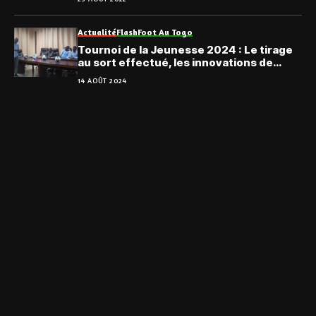
Actualité
Flash
Foot Au Togo
Tournoi de la Jeunesse 2024 : Le tirage
au sort effectué, les innovations de
cette édition
14 AOÛT 2024