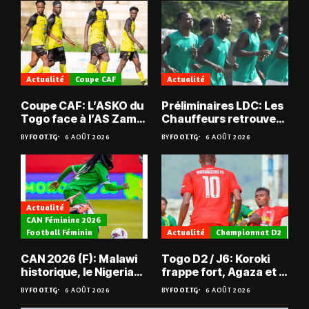
Actualité
Coupe CAF
Actualité
Coupe CAF: L’ASKO du
Préliminaires LDC: Les
Togo face à l’AS Zam
Chauffeurs retrouvent
du Niger
les Mimos
BY
FOOT.TG
6 AOÛT 2026
BY
FOOT.TG
6 AOÛT 2026
Actualité
CAN Féminine 2026
Football Féminin
Actualité
Championnat D2
CAN 2026 (F): Malawi
Togo D2 / J6: Koroki
historique, le Nigeria
frappe fort, Agaza et la
sauvé, la Zambie
JCA assurent,
BY
FOOT.TG
6 AOÛT 2026
BY
FOOT.TG
6 AOÛT 2026
éliminée
suspense avant Sara