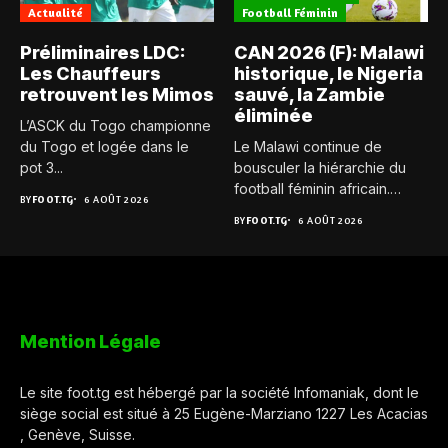
Actualité
Football Féminin
Préliminaires LDC:
CAN 2026 (F): Malawi
Les Chauffeurs
historique, le Nigeria
retrouvent les Mimos
sauvé, la Zambie
éliminée
L’ASCK du Togo championne
du Togo et logée dans le
Le Malawi continue de
pot 3...
bousculer la hiérarchie du
football féminin africain.
BY
FOOT.TG
6 AOÛT 2026
Pour...
BY
FOOT.TG
6 AOÛT 2026
Mention Légale
Le site foot.tg est hébergé par la société Infomaniak, dont le
siège social est situé à 25 Eugène-Marziano 1227 Les Acacias
, Genève, Suisse.