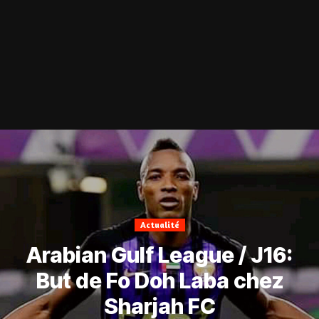
Actualité
Arabian Gulf League / J16:
But de Fo Doh Laba chez
Sharjah FC