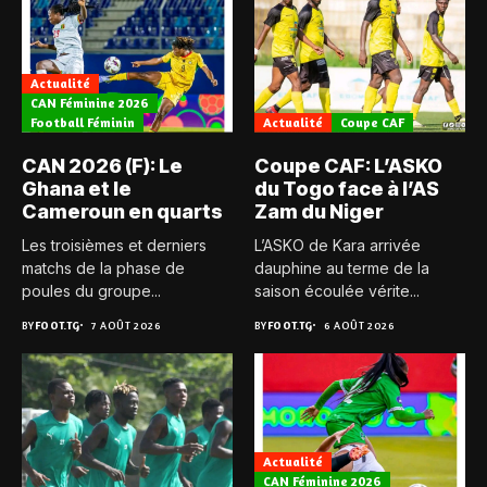
Actualité
CAN Féminine 2026
Football Féminin
Actualité
Coupe CAF
CAN 2026 (F): Le
Coupe CAF: L’ASKO
Ghana et le
du Togo face à l’AS
Cameroun en quarts
Zam du Niger
Les troisièmes et derniers
L’ASKO de Kara arrivée
matchs de la phase de
dauphine au terme de la
poules du groupe...
saison écoulée vérite...
BY
FOOT.TG
7 AOÛT 2026
BY
FOOT.TG
6 AOÛT 2026
Actualité
CAN Féminine 2026