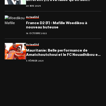
honnête »
20 MAI 2024
Actualité
France D2 (F) : Mafille Woedikou à
nouveau buteuse
16 OCTOBRE 2022
Actualité
Mauritanie: Belle performance de
Amatchoutchoui et le FC Nouadhibou en
championnat
5 FÉVRIER 2021