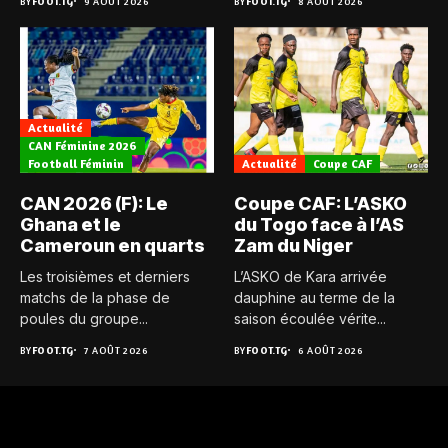
BY
FOOT.TG
9 AOÛT 2026
BY
FOOT.TG
8 AOÛT 2026
Actualité
CAN Féminine 2026
Football Féminin
Actualité
Coupe CAF
CAN 2026 (F): Le
Coupe CAF: L’ASKO
Ghana et le
du Togo face à l’AS
Cameroun en quarts
Zam du Niger
Les troisièmes et derniers
L’ASKO de Kara arrivée
matchs de la phase de
dauphine au terme de la
poules du groupe...
saison écoulée vérite...
BY
FOOT.TG
7 AOÛT 2026
BY
FOOT.TG
6 AOÛT 2026