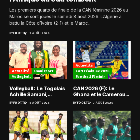
Les premiers quarts de finale de la CAN féminine 2026 au
Maroc se sont joués le samedi 8 août 2026. L’Algérie a
battu la Côte d’Ivoire (2-1) et le Maroc...
BY
FOOT.TG
9 AOÛT 2026
Actualité
Actualité
Omnisport
CAN Féminine 2026
Volleyball
Football Féminin
Volleyball : Le Togolais
CAN 2026 (F): Le
Achille Samani,
Ghana et le Cameroun
champion du Bénin !
en quarts
BY
FOOT.TG
8 AOÛT 2026
BY
FOOT.TG
7 AOÛT 2026