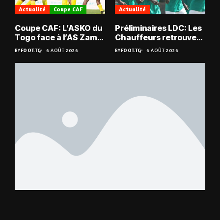
Actualité
Coupe CAF
Actualité
Coupe CAF: L’ASKO du
Préliminaires LDC: Les
Togo face à l’AS Zam
Chauffeurs retrouvent
du Niger
les Mimos
BY
FOOT.TG
6 AOÛT 2026
BY
FOOT.TG
6 AOÛT 2026