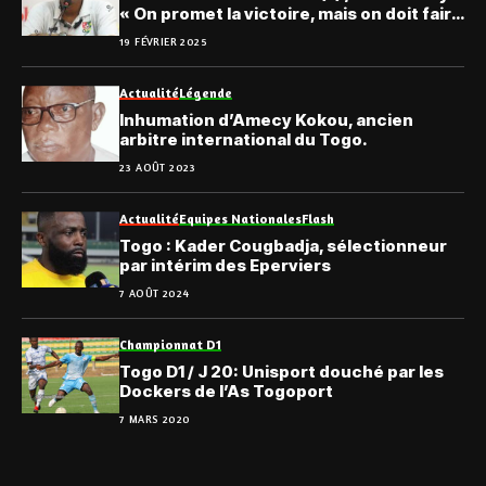
« On promet la victoire, mais on doit faire
attention… »
19 FÉVRIER 2025
Actualité
Légende
Inhumation d’Amecy Kokou, ancien
arbitre international du Togo.
23 AOÛT 2023
Actualité
Equipes Nationales
Flash
Togo : Kader Cougbadja, sélectionneur
par intérim des Eperviers
7 AOÛT 2024
Championnat D1
Togo D1 / J 20: Unisport douché par les
Dockers de l’As Togoport
7 MARS 2020