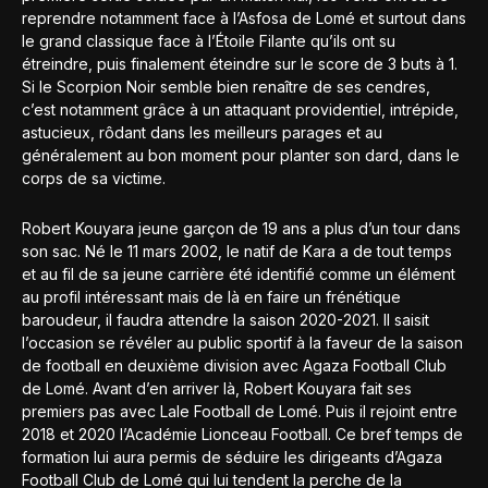
reprendre notamment face à l’Asfosa de Lomé et surtout dans
le grand classique face à l’Étoile Filante qu’ils ont su
étreindre, puis finalement éteindre sur le score de 3 buts à 1.
Si le Scorpion Noir semble bien renaître de ses cendres,
c’est notamment grâce à un attaquant providentiel, intrépide,
astucieux, rôdant dans les meilleurs parages et au
généralement au bon moment pour planter son dard, dans le
corps de sa victime.
Robert Kouyara jeune garçon de 19 ans a plus d’un tour dans
son sac. Né le 11 mars 2002, le natif de Kara a de tout temps
et au fil de sa jeune carrière été identifié comme un élément
au profil intéressant mais de là en faire un frénétique
baroudeur, il faudra attendre la saison 2020-2021. Il saisit
l’occasion se révéler au public sportif à la faveur de la saison
de football en deuxième division avec Agaza Football Club
de Lomé. Avant d’en arriver là, Robert Kouyara fait ses
premiers pas avec Lale Football de Lomé. Puis il rejoint entre
2018 et 2020 l’Académie Lionceau Football. Ce bref temps de
formation lui aura permis de séduire les dirigeants d’Agaza
Football Club de Lomé qui lui tendent la perche de la