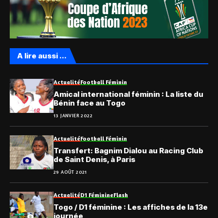
A lire aussi ...
Actualité
Football Féminin
Amical international féminin : La liste du
Bénin face au Togo
13 JANVIER 2022
Actualité
Football Féminin
Transfert: Bagnim Dialou au Racing Club
de Saint Denis, à Paris
29 AOÛT 2021
Actualité
D1 Féminine
Flash
Togo / D1 féminine : Les affiches de la 13e
journée