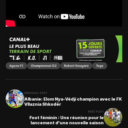
Agaza FC
Championnat D2
Robert Kouyara
Togo
PREVIOUS POST
Albanie: Elom Nya-Védji champion avec le FK
Vllaznia Shkodër
NEXT POST
Foot féminin : Une réunion pour le
lancement d'une nouvelle saison