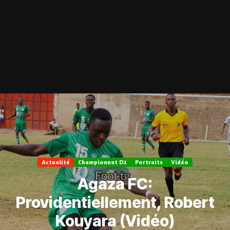
Actualité
Championnat D2
Portraits
Vidéo
Agaza FC:
Providentiellement, Robert
Kouyara (Vidéo)