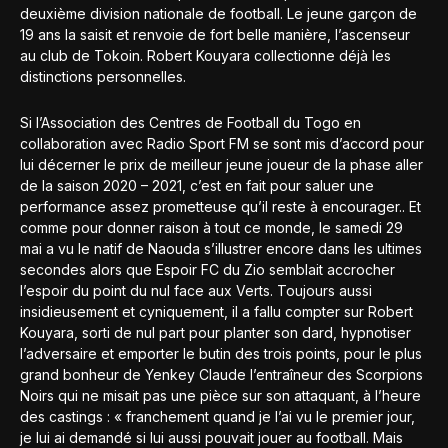
deuxième division nationale de football. Le jeune garçon de
19 ans la saisit et renvoie de fort belle manière, l’ascenseur
au club de Tokoin. Robert Kouyara collectionne déjà les
distinctions personnelles.
Si l’Association des Centres de Football du Togo en
collaboration avec Radio Sport FM se sont mis d’accord pour
lui décerner le prix de meilleur jeune joueur de la phase aller
de la saison 2020 – 2021, c’est en fait pour saluer une
performance assez prometteuse qu’il reste à encourager.. Et
comme pour donner raison à tout ce monde, le samedi 29
mai a vu le natif de Naouda s’illustrer encore dans les ultimes
secondes alors que Espoir FC du Zio semblait accrocher
l’espoir du point du nul face aux Verts. Toujours aussi
insidieusement et cyniquement, il a fallu compter sur Robert
Kouyara, sorti de nul part pour planter son dard, hypnotiser
l’adversaire et emporter le butin des trois points, pour le plus
grand bonheur de Yenkey Claude l’entraîneur des Scorpions
Noirs qui ne misait pas une pièce sur son attaquant, à l’heure
des castings : « franchement quand je l’ai vu le premier jour,
je lui ai demandé si lui aussi pouvait jouer au football. Mais