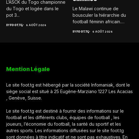
L’ASCK du Togo championne
du Togo et logée dans le
Le Malawi continue de
pot 3...
bousculer la hiérarchie du
football féminin africain.
BY
FOOT.TG
6 AOÛT 2026
Pour...
BY
FOOT.TG
6 AOÛT 2026
Mention Légale
Le site foot.tg est hébergé par la société Infomaniak, dont le
siège social est situé à 25 Eugène-Marziano 1227 Les Acacias
, Genève, Suisse.
Le site foot.tg est destiné à fournir des informations sur le
football et les différents clubs, équipes de football , les
joueurs, l’économie du football, la santé du sportif et les
autres sports. Les informations diffusées sur le site foot.tg
sont données à titre indicatif et ne sont pas exhaustives. En