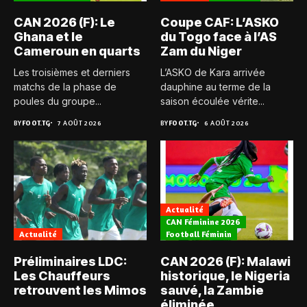
CAN 2026 (F): Le
Coupe CAF: L’ASKO
Ghana et le
du Togo face à l’AS
Cameroun en quarts
Zam du Niger
Les troisièmes et derniers
L’ASKO de Kara arrivée
matchs de la phase de
dauphine au terme de la
poules du groupe...
saison écoulée vérite...
BY
FOOT.TG
7 AOÛT 2026
BY
FOOT.TG
6 AOÛT 2026
Actualité
CAN Féminine 2026
Actualité
Football Féminin
Préliminaires LDC:
CAN 2026 (F): Malawi
Les Chauffeurs
historique, le Nigeria
retrouvent les Mimos
sauvé, la Zambie
éliminée