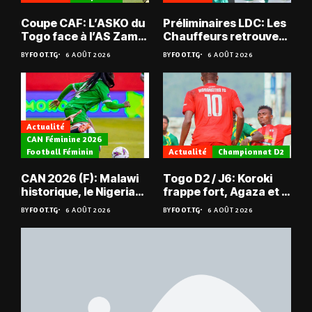
Coupe CAF: L’ASKO du
Préliminaires LDC: Les
Togo face à l’AS Zam
Chauffeurs retrouvent
du Niger
les Mimos
BY
FOOT.TG
6 AOÛT 2026
BY
FOOT.TG
6 AOÛT 2026
Actualité
CAN Féminine 2026
Football Féminin
Actualité
Championnat D2
CAN 2026 (F): Malawi
Togo D2 / J6: Koroki
historique, le Nigeria
frappe fort, Agaza et la
sauvé, la Zambie
JCA assurent,
BY
FOOT.TG
6 AOÛT 2026
BY
FOOT.TG
6 AOÛT 2026
éliminée
suspense avant Sara
FC – Doumbé FC