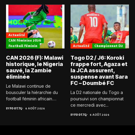
Actualité
CAN Féminine 2026
Football Féminin
Actualité
Championnat D2
CAN 2026 (F): Malawi
Togo D2 / J6: Koroki
historique, le Nigeria
frappe fort, Agaza et
sauvé, la Zambie
la JCA assurent,
éliminée
suspense avant Sara
FC – Doumbé FC
Le Malawi continue de
bousculer la hiérarchie du
La D2 nationale du Togo a
football féminin africain.
poursuivi son championnat
Pour...
ce mercredi avec...
BY
FOOT.TG
6 AOÛT 2026
BY
FOOT.TG
6 AOÛT 2026