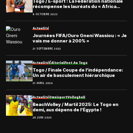
Togo / E-sport : La Fédération nationale
récompense les lauréats du « Africa
Game On »
8 OCTOBRE 2023
Actualité
Journées FIFA/Ouro Gneni Wassiou : « Je
vais me donner à 200% »
21 SEPTEMBRE 2022
Actualité
Éditorial
Foot Au Togo
Togo / Finale Coupe de l’indépendance:
Un air de basculement hiérarchique
21 AVRIL 2026
Actualité
Omnisport
Volleyball
BeachVolley / Martil 2025: Le Togo en
demi, aux dépens de l’Égypte !
28 JUIN 2025