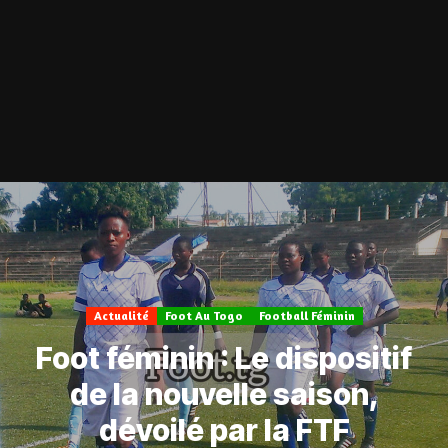
Actualité
Foot Au Togo
Football Féminin
Foot féminin : Le dispositif
de la nouvelle saison,
dévoilé par la FTF