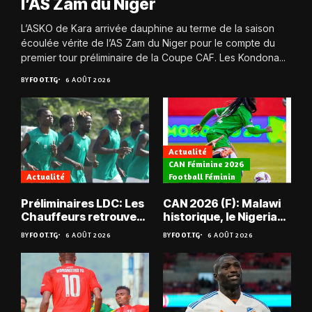
l’AS Zam du Niger
L’ASKO de Kara arrivée dauphine au terme de la saison
écoulée vérite de l’AS Zam du Niger pour le compte du
premier tour préliminaire de la Coupe CAF. Les Kondona...
BY
FOOT.TG
6 AOÛT 2026
Actualité
CAN Féminine 2026
Actualité
Football Féminin
Préliminaires LDC: Les
CAN 2026 (F): Malawi
Chauffeurs retrouvent
historique, le Nigeria
les Mimos
sauvé, la Zambie
BY
FOOT.TG
6 AOÛT 2026
BY
FOOT.TG
6 AOÛT 2026
éliminée