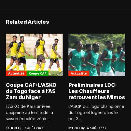
Related Articles
Actualité
Coupe CAF
Actualité
Coupe CAF: L’ASKO
Préliminaires LDC:
du Togo face à l’AS
Les Chauffeurs
Zam du Niger
retrouvent les Mimos
L’ASKO de Kara arrivée
L’ASCK du Togo championne
dauphine au terme de la
du Togo et logée dans le
saison écoulée vérite...
pot 3...
BY
FOOT.TG
6 AOÛT 2026
BY
FOOT.TG
6 AOÛT 2026