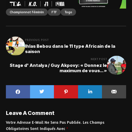
Championnat Féminin
FTF
Togo
PREVIOUS POST
Ihlas Bebou dans le 11 type Africain de la
saison
NEXT POST
Stage d' Antalya / Guy Akpovy: « Donnez le
maximum de vous… »
Leave A Comment
Votre Adresse E-Mail Ne Sera Pas Publiée.
Les Champs
Obligatoires Sont Indiqués Avec
*