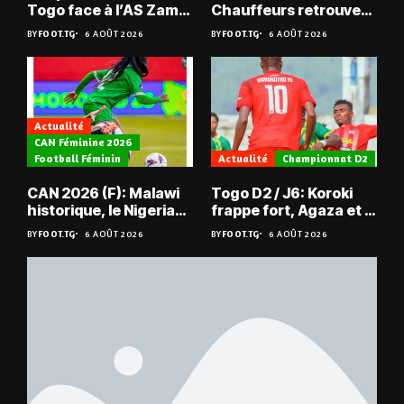
Togo face à l’AS Zam
Chauffeurs retrouvent
du Niger
les Mimos
BY
FOOT.TG
6 AOÛT 2026
BY
FOOT.TG
6 AOÛT 2026
Actualité
CAN Féminine 2026
Football Féminin
Actualité
Championnat D2
CAN 2026 (F): Malawi
Togo D2 / J6: Koroki
historique, le Nigeria
frappe fort, Agaza et la
sauvé, la Zambie
JCA assurent,
BY
FOOT.TG
6 AOÛT 2026
BY
FOOT.TG
6 AOÛT 2026
éliminée
suspense avant Sara
FC – Doumbé FC