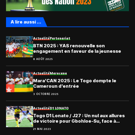
A lire aussi ...
Actualité
Partenariat
BTN 2025 : YAS renouvelle son
engagement en faveur de la jeunesse
8 AOÛT 2025
Actualité
Maracana
Mara’CAN 2025 : Le Togo dompte le
Cameroun d’entrée
3 OCTOBRE 2025
Actualité
D1 LONATO
Togo D1 Lonato / J27 : Un nul aux allures
de victoire pour Gbohloe-Su, face à
l’ASKO
21 MAI 2023