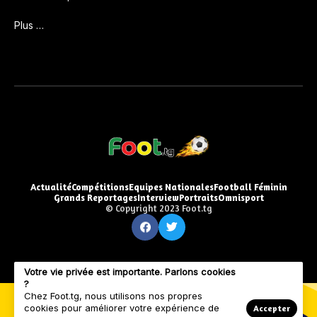
Plus …
Actualité
Compétitions
Equipes Nationales
Football Féminin
Grands Reportages
Interview
Portraits
Omnisport
© Copyright 2023 Foot.tg
Votre vie privée est importante. Parlons cookies
?
Chez Foot.tg, nous utilisons nos propres
cookies pour améliorer votre expérience de
Accepter