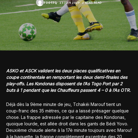
FOOT.TG
23 JUIN 2021
2 MINS READ
ASKO et ASCK valident les deux places qualificatives en
coupe continentale en remportant les deux demi-finales des
play-offs. Les Kondonas disposent de l’As Togo Port par 2
buts à 1 pendant que les Chauffeurs passent 4 – 0 à l’As OTR.
Déjà dès la 9ème minute de jeu, Tchakéi Marouf tient un
coup-franc des 35 mètres, ce qui a laissé présager quelque
chose. La frappe adressée par le capitaine des Kondonas,
quoique lourde, est allée droit dans les gants de Bédi Yovo.
Deuxième chaude alerte à la 17è minute toujours avec Marouf
à la baguette, la frappe complètement excentrée des 20