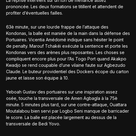
La reprise intervient sur un ton de méfiance assez
prononcée. Les deux formations se titillent et attendent de
profiter d’éventuelles failles.
63è minute, sur une lourde frappe de l’attaque des
Kondonas, la balle est maniée de la main dans la défense des
Portuaires. Vicentia Amédomé indique sans hésiter le point
de penalty. Marouf Tchakéi exécute la sentence et porte les
Kondonas vers des arènes plus reposantes. Les choses se
compliquent encore plus pour l’As Togo Port quand Akakpo
Kwadjo se rend coupable d’une vilaine faute sur Agbezudo
Claude. Le buteur providentiel des Dockers écope du carton
jaune et laisse son équipe à 10.
Yeboah Gustav des portuaires sur une inspiration assez
osée, touche la transversale de Amen Agbagla à la 75è
minute. 5 minutes plus tard, sur une contre-attaque, Ouattara
Moutalabou bien servi par Logbo Seni manque de barricader
le score. La balle est placée largement au dessus de la
transversale de Bedi Yovo.