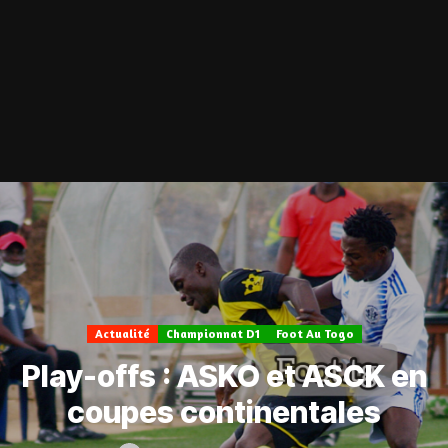
Actualité
Championnat D1
Foot Au Togo
Play-offs : ASKO et ASCK en
coupes continentales