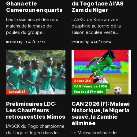
Ghana et le
du Togo face à l’AS
Cameroun en quarts
Zam du Niger
Les troisièmes et derniers
L’ASKO de Kara arrivée
matchs de la phase de
dauphine au terme de la
poules du groupe...
saison écoulée vérite...
BY
FOOT.TG
7 AOÛT 2026
BY
FOOT.TG
6 AOÛT 2026
Actualité
CAN Féminine 2026
Actualité
Football Féminin
Préliminaires LDC:
CAN 2026 (F): Malawi
Les Chauffeurs
historique, le Nigeria
retrouvent les Mimos
sauvé, la Zambie
éliminée
L’ASCK du Togo championne
du Togo et logée dans le
Le Malawi continue de