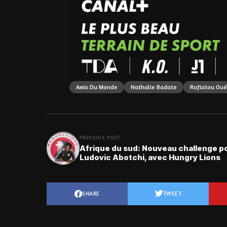
Amis Du Monde
Nathalie Badate
Rafiatou Ou
PREVIOUS POST
Afrique du sud: Nouveau challenge p
Ludovic Abotchi, avec Hungry Lions
SHARE
TWEET