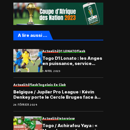
A lire aussi ...
Actualité
D1 LONATO
Flash
Togo D1 Lonato : les Anges
en puissance, service
minimum pour l’AS OTR et
1 AVRIL 2023
l’ASCK
Actualité
Flash
Togolais En Club
Belgique / Jupiler Pro League : Kévin
Denkey porte le Cercle Bruges face à
KAS Eupen
26 FÉVRIER 2024
Actualité
Interview
Togo / Achirafou Yaya : «