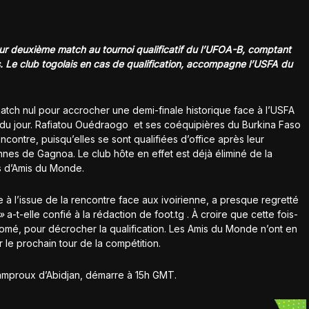
r deuxième match au tournoi qualificatif du l’UFOA-B, comptant
. Le club togolais en cas de qualification, accompagne l’USFA du
ch nul pour accrocher une demi-finale historique face à l’USFA
e du jour. Rafiatou Ouédraogo et ses coéquipières du Burkina Faso
contre, puisqu’elles se sont qualifiées d’office après leur
nes de Gagnoa. Le club hôte en effet est déjà éliminé de la
s d’Amis du Monde.
e à l’issue de la rencontre face aux ivoirienne, a presque regretté
 »
a-t-elle confié à la rédaction de foot.tg . À croire que cette fois-
gomé, pour décrocher la qualification. Les Amis du Monde n’ont en
 le prochain tour de la compétition.
mproux d’Abidjan, démarre à 15h GMT.