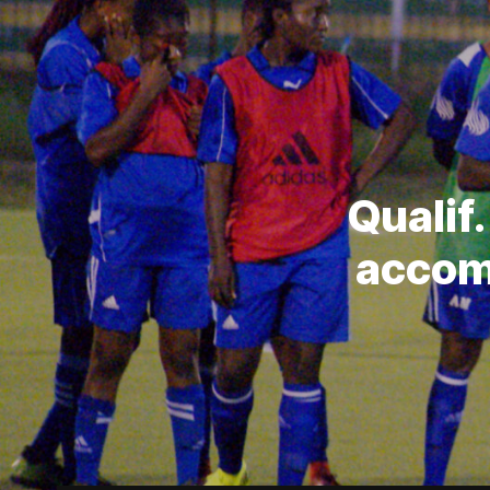
Qualif
accom