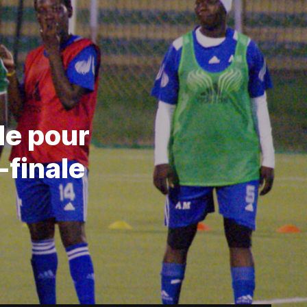
de pour
finale