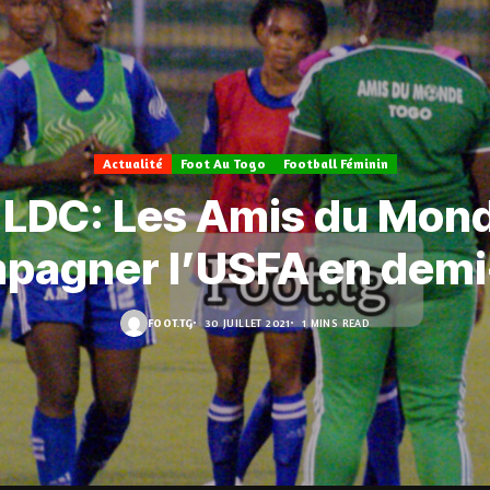
Actualité
Foot Au Togo
Football Féminin
. LDC: Les Amis du Mon
pagner l’USFA en demi-
FOOT.TG
30 JUILLET 2021
1 MINS READ