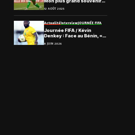
Mon plus grand souvenir
avec Lys Sassandra… »
12 AOÛT 2025
Actualité
Interview
JOURNÉE FIFA
Journée FIFA / Kévin
Denkey : Face au Bénin, «
le Togo reste une grande
8 JUIN 2026
nation de football… »