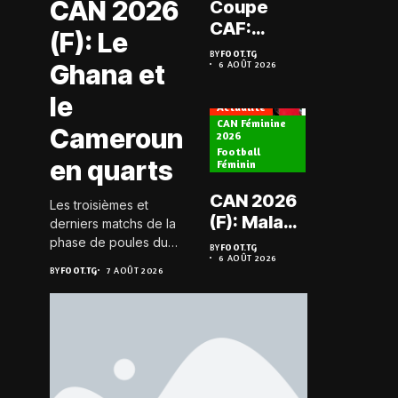
CAN 2026
Coupe
Prélimi
CAF:
(F): Le
LDC: L
L’ASKO du
BY
FOOT.TG
Chauff
Ghana et
6 AOÛT 2026
Togo face
BY
FOOT.TG
6 AOÛT 202
retrou
à l’AS Zam
le
les Mi
Actualité
du Niger
CAN Féminine
Cameroun
2026
Football
Actualité
en quarts
Féminin
Championn
CAN 2026
Les troisièmes et
Togo D2
(F): Malawi
derniers matchs de la
Koroki
historique,
phase de poules du
BY
FOOT.TG
frappe 
6 AOÛT 2026
groupe D de la CAN
le Nigeria
BY
FOOT.TG
BY
FOOT.TG
7 AOÛT 2026
6 AOÛT 202
Agaza e
féminine 2026 se sont
sauvé, la
JCA
joués le 6 août 2026 à
Zambie
20h GMT. Les Black...
assure
éliminée
suspe
avant S
FC – D