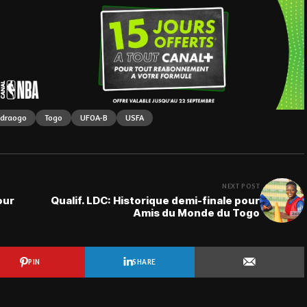
édraogo
Togo
UFOA-B
USFA
NEXT POST
our
Qualif. LDC: Historique demi-finale pour
Amis du Monde du Togo
PIN
SHARE