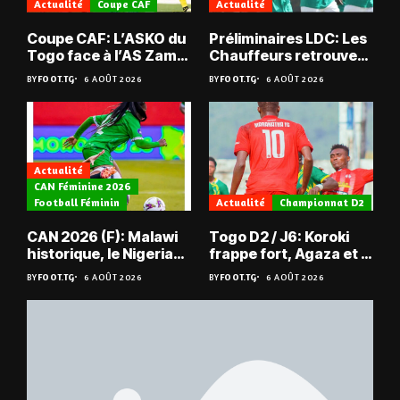
Actualité
Coupe CAF
Actualité
Coupe CAF: L’ASKO du
Préliminaires LDC: Les
Togo face à l’AS Zam
Chauffeurs retrouvent
du Niger
les Mimos
BY
FOOT.TG
6 AOÛT 2026
BY
FOOT.TG
6 AOÛT 2026
Actualité
CAN Féminine 2026
Football Féminin
Actualité
Championnat D2
CAN 2026 (F): Malawi
Togo D2 / J6: Koroki
historique, le Nigeria
frappe fort, Agaza et la
sauvé, la Zambie
JCA assurent,
BY
FOOT.TG
6 AOÛT 2026
BY
FOOT.TG
6 AOÛT 2026
éliminée
suspense avant Sara
FC – Doumbé FC