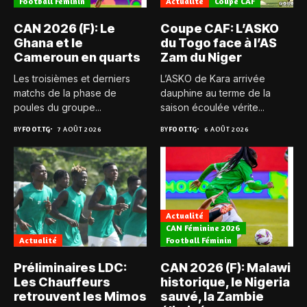
Football Féminin
Actualité
Coupe CAF
CAN 2026 (F): Le
Coupe CAF: L’ASKO
Ghana et le
du Togo face à l’AS
Cameroun en quarts
Zam du Niger
Les troisièmes et derniers
L’ASKO de Kara arrivée
matchs de la phase de
dauphine au terme de la
poules du groupe...
saison écoulée vérite...
BY
FOOT.TG
7 AOÛT 2026
BY
FOOT.TG
6 AOÛT 2026
Actualité
CAN Féminine 2026
Actualité
Football Féminin
Préliminaires LDC:
CAN 2026 (F): Malawi
Les Chauffeurs
historique, le Nigeria
retrouvent les Mimos
sauvé, la Zambie