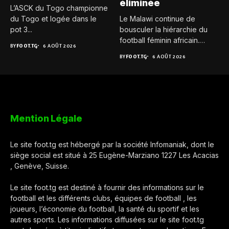
éliminée
L’ASCK du Togo championne
du Togo et logée dans le
Le Malawi continue de
pot 3...
bousculer la hiérarchie du
football féminin africain.
BY
FOOT.TG
6 AOÛT 2026
Pour...
BY
FOOT.TG
6 AOÛT 2026
Mention Légale
Le site foot.tg est hébergé par la société Infomaniak, dont le
siège social est situé à 25 Eugène-Marziano 1227 Les Acacias
, Genève, Suisse.
Le site foot.tg est destiné à fournir des informations sur le
football et les différents clubs, équipes de football , les
joueurs, l’économie du football, la santé du sportif et les
autres sports. Les informations diffusées sur le site foot.tg