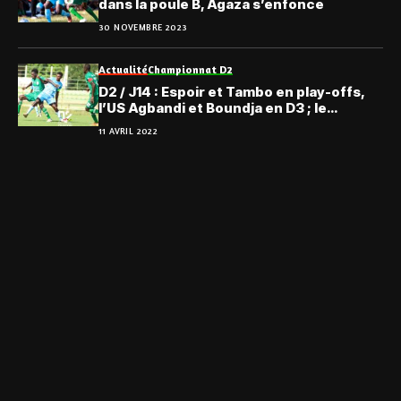
dans la poule B, Agaza s’enfonce
30 NOVEMBRE 2023
Actualité
Championnat D2
D2 / J14 : Espoir et Tambo en play-offs,
l’US Agbandi et Boundja en D3 ; le
récapitulatif
11 AVRIL 2022