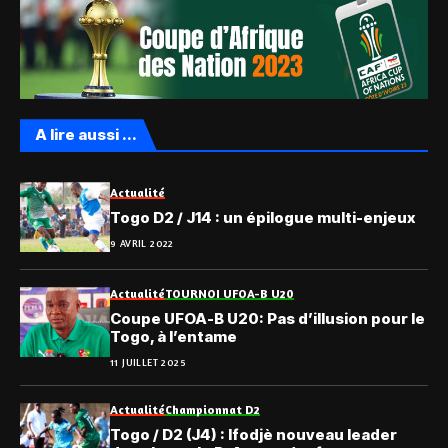
A lire aussi ...
Actualité
Togo D2 / J14 : un épilogue multi-enjeux
9 AVRIL 2022
Actualité
TOURNOI UFOA-B U20
Coupe UFOA-B U20: Pas d’illusion pour le
Togo, à l’entame
11 JUILLET 2025
Actualité
Championnat D2
Togo / D2 (J4) : Ifodjè nouveau leader