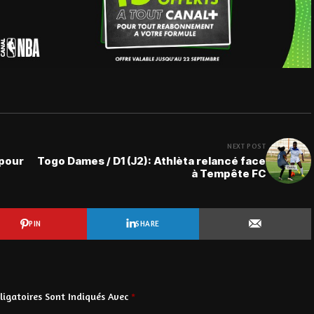
NEXT POST
 pour
Togo Dames / D1 (J2): Athlèta relancé face
à Tempête FC
PIN
SHARE
igatoires Sont Indiqués Avec
*