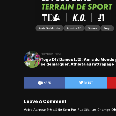
Amis Du Monde
Apashe FC
Dames
Togo
PREVIOUS POST
Togo D1 / Dames (J2): Amis du Monde
se démarquer, Athlèta au rattrapage
SHARE
TWEET
Leave A Comment
Votre Adresse E-Mail Ne Sera Pas Publiée.
Les Champs Obl