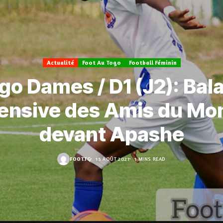
Actualité
Foot Au Togo
Football Féminin
go Dames / D1 (J2): Bal
fensive des Amis du Mo
devant Apashe
FOOT.TG
15 AOÛT 2021
1 MINS READ