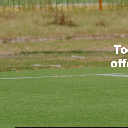
To
of