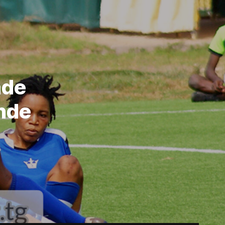
ade
nde