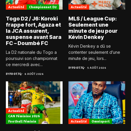
Actualité
Championnat D2
Actualité
Togo D2 / J6: Koroki
MLS / League Cup:
frappe fort, Agaza et
Seulement une
la JCA assurent,
minute de jeu pour
suspense avant Sara
Kévin Denkey
FC – Doumbé FC
Kévin Denkey a dû se
La D2 nationale du Togo a
contenter seulement d’une
poursuivi son championnat
minute de jeu, lors...
ce mercredi avec...
BY
FOOT.TG
5 AOÛT 2026
BY
FOOT.TG
6 AOÛT 2026
Actualité
CAN Féminine 2026
Football Féminin
Actualité
Omnisport