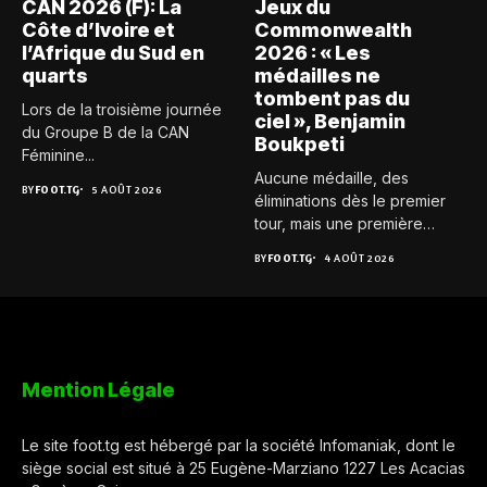
CAN 2026 (F): La
Jeux du
Côte d’Ivoire et
Commonwealth
l’Afrique du Sud en
2026 : « Les
quarts
médailles ne
tombent pas du
Lors de la troisième journée
ciel », Benjamin
du Groupe B de la CAN
Boukpeti
Féminine...
Aucune médaille, des
BY
FOOT.TG
5 AOÛT 2026
éliminations dès le premier
tour, mais une première
expérience...
BY
FOOT.TG
4 AOÛT 2026
Mention Légale
Le site foot.tg est hébergé par la société Infomaniak, dont le
siège social est situé à 25 Eugène-Marziano 1227 Les Acacias