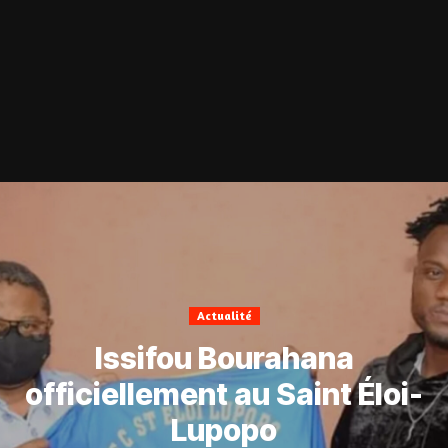
Actualité
Issifou Bourahana
officiellement au Saint Éloi-
Lupopo