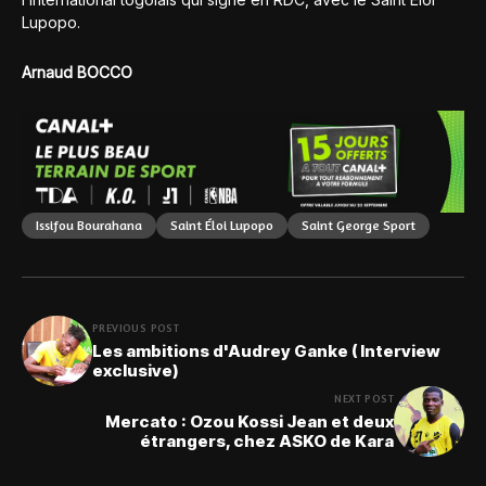
Lupopo.
Arnaud BOCCO
Issifou Bourahana
Saint Éloi Lupopo
Saint George Sport
PREVIOUS POST
Les ambitions d'Audrey Ganke ( Interview
exclusive)
NEXT POST
Mercato : Ozou Kossi Jean et deux
étrangers, chez ASKO de Kara