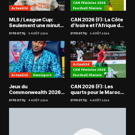
CAN Féminine 2026
Actualité
Football Féminin
MLS / League Cup:
CAN 2026 (F): La Côte
Seulement une minute
d’Ivoire et l’Afrique du
de jeu pour Kévin
Sud en quarts
BY
FOOT.TG
5 AOÛT 2026
BY
FOOT.TG
5 AOÛT 2026
Denkey
Actualité
CAN Féminine 2026
Actualité
Omnisport
Football Féminin
Jeux du
CAN 2026 (F): Les
Commonwealth 2026 :
quarts pour le Maroc
« Les médailles ne
et l’Algérie
BY
FOOT.TG
4 AOÛT 2026
BY
FOOT.TG
4 AOÛT 2026
tombent pas du ciel »,
Benjamin Boukpeti