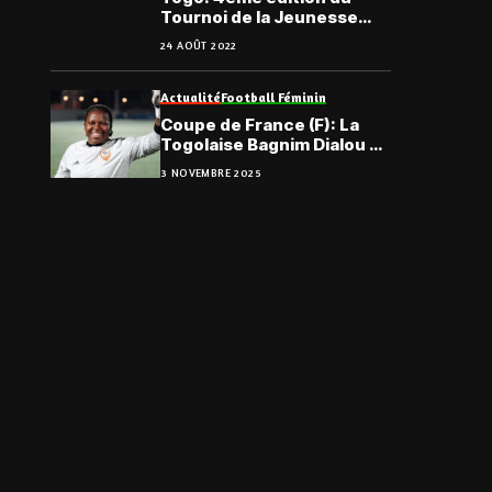
Tournoi de la Jeunesse
« Sergio Sport »
24 AOÛT 2022
Actualité
Football Féminin
Coupe de France (F): La
Togolaise Bagnim Dialou et
l’AC BB qualifiés pour le
3 NOVEMBRE 2025
Tour Fédéral