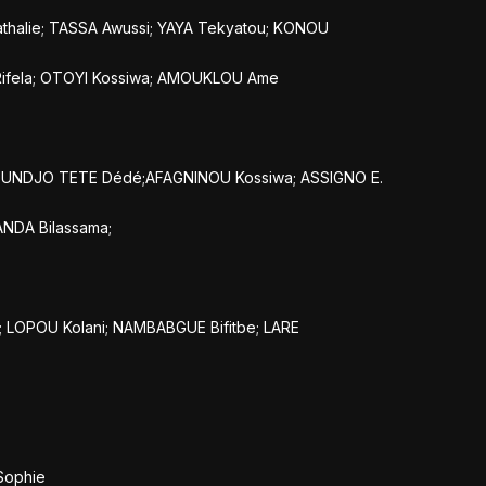
halie; TASSA Awussi; YAYA Tekyatou; KONOU
I Rifela; OTOYI Kossiwa; AMOUKLOU Ame
OUNDJO TETE Dédé;AFAGNINOU Kossiwa; ASSIGNO E.
ANDA Bilassama;
; LOPOU Kolani; NAMBABGUE Bifitbe; LARE
Sophie