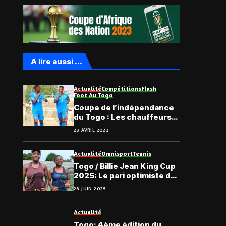
A lire aussi ...
Actualité
Compétitions
Flash
Foot Au Togo
Coupe de l’indépendance
du Togo : Les chauffeurs
filent en finale
23 AVRIL 2023
Actualité
Omnisport
Tennis
Togo / Billie Jean King Cup
2025: Le pari optimiste de
la Fédération Togolaise de
28 JUIN 2025
Tennis
Actualité
Togo: 4ème édition du