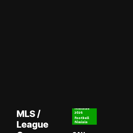
Actualité
CAN
Actualité
Féminine
MLS /
2026
Football
League
Féminin