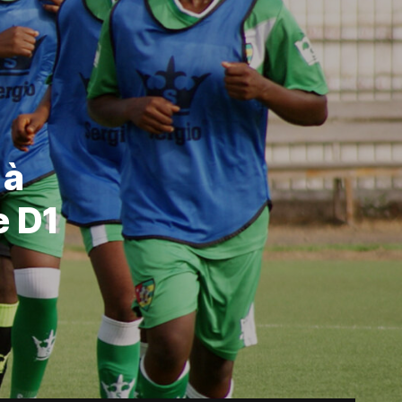
 à
e D1