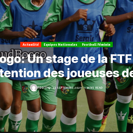
Actualité
Equipes Nationales
Football Féminin
ogo: Un stage de la FTF
ntention des joueuses d
FOOT.TG
22 SEPTEMBRE 2021
1 MINS READ