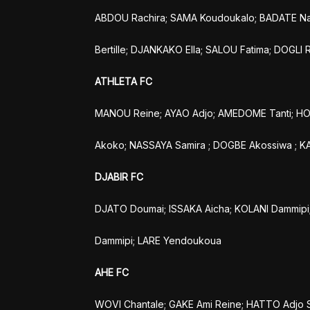
ABDOU Rachira; SAMA Koudoukalo; BADATE Nat
Bertille; DJANKAKO Ella; SALOU Fatima; DOGL
ATHLETA FC
MANOU Reine; AYAO Adjo; AMEDOME Tanti; H
Akoko; NASSAYA Samira ; DOGBE Akossiwa ; K
DJABIR FC
DJATO Doumai; ISSAKA Aicha; KOLANI Dammipi
Dammipi; LARE Yendoukoua
AHE FC
WOVI Chantale; GAKE Ami Reine; HATTO Adjo 