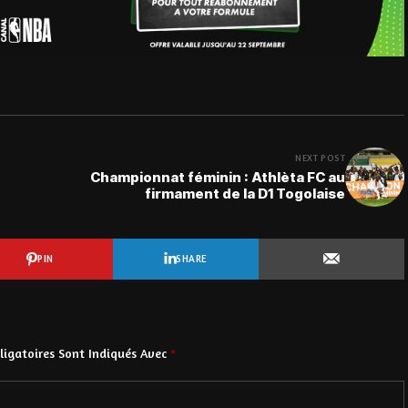
NEXT POST
Championnat féminin : Athlèta FC au
firmament de la D1 Togolaise
PIN
SHARE
igatoires Sont Indiqués Avec
*