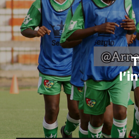
T
l’i