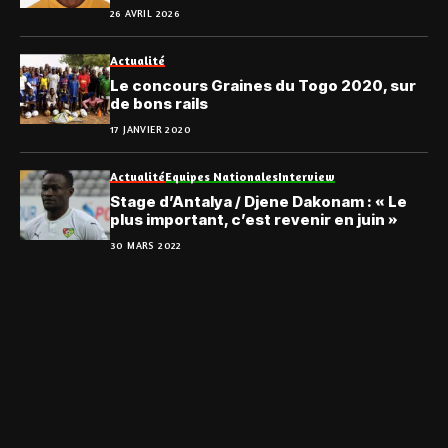
Nikabou Kossi Tchassanti
26 AVRIL 2026
Actualité
Le concours Graines du Togo 2020, sur
de bons rails
17 JANVIER 2020
Actualité
Equipes Nationales
Interview
Stage d’Antalya / Djene Dakonam : « Le
plus important, c’est revenir en juin »
30 MARS 2022