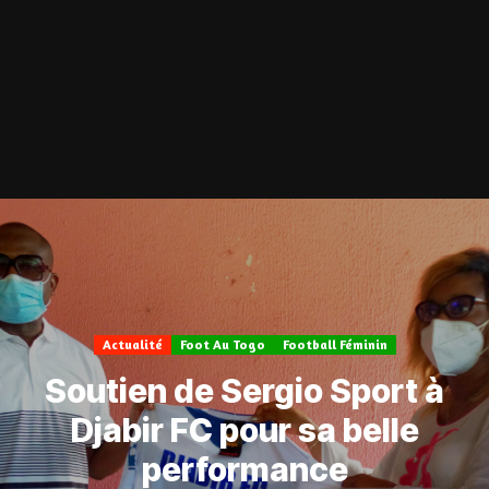
Actualité
Foot Au Togo
Football Féminin
Soutien de Sergio Sport à
Djabir FC pour sa belle
performance