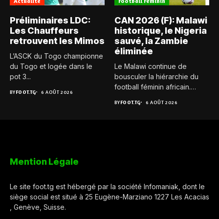
Actualité
Football Féminin
Préliminaires LDC:
CAN 2026 (F): Malawi
Les Chauffeurs
historique, le Nigeria
retrouvent les Mimos
sauvé, la Zambie
éliminée
L’ASCK du Togo championne
du Togo et logée dans le
Le Malawi continue de
pot 3...
bousculer la hiérarchie du
football féminin africain.
BY
FOOT.TG
6 AOÛT 2026
Pour...
BY
FOOT.TG
6 AOÛT 2026
Mention Légale
Le site foot.tg est hébergé par la société Infomaniak, dont le
siège social est situé à 25 Eugène-Marziano 1227 Les Acacias
, Genève, Suisse.