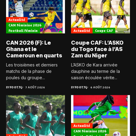
Actualité
CAN Féminine 2026
Football Féminin
Actualité
Coupe CAF
CAN 2026 (F): Le
Coupe CAF: L’ASKO
Ghana et le
du Togo face à l’AS
Cameroun en quarts
Zam du Niger
Les troisièmes et derniers
L’ASKO de Kara arrivée
matchs de la phase de
dauphine au terme de la
poules du groupe...
saison écoulée vérite...
BY
FOOT.TG
7 AOÛT 2026
BY
FOOT.TG
6 AOÛT 2026
Actualité
CAN Féminine 2026