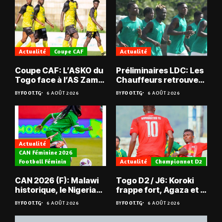
Actualité
Coupe CAF
Actualité
Coupe CAF: L’ASKO du
Préliminaires LDC: Les
Togo face à l’AS Zam
Chauffeurs retrouvent
du Niger
les Mimos
BY
FOOT.TG
6 AOÛT 2026
BY
FOOT.TG
6 AOÛT 2026
Actualité
CAN Féminine 2026
Football Féminin
Actualité
Championnat D2
CAN 2026 (F): Malawi
Togo D2 / J6: Koroki
historique, le Nigeria
frappe fort, Agaza et la
sauvé, la Zambie
JCA assurent,
BY
FOOT.TG
6 AOÛT 2026
BY
FOOT.TG
6 AOÛT 2026
éliminée
suspense avant Sara
FC – Doumbé FC