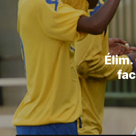
Élim.
fac