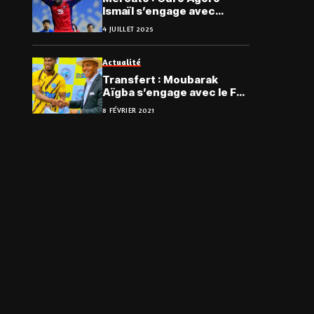
Ismaïl s’engage avec
Tala’ea El Gaish SC
4 JUILLET 2025
Actualité
Transfert : Moubarak
Aïgba s’engage avec le FC
Sofapaka au Kenya
8 FÉVRIER 2021