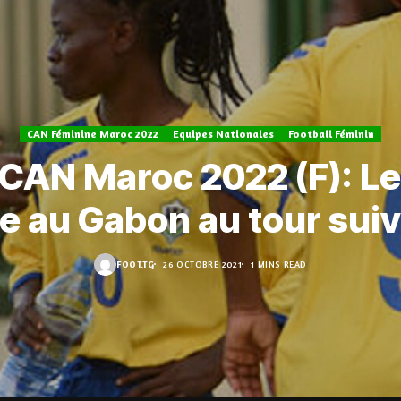
CAN Féminine Maroc 2022
Equipes Nationales
Football Féminin
 CAN Maroc 2022 (F): L
e au Gabon au tour sui
FOOT.TG
26 OCTOBRE 2021
1 MINS READ