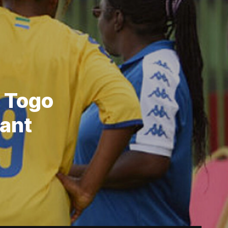
e Togo
vant