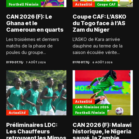
Football Féminin
Actualité
Coupe CAF
CAN 2026 (F): Le
Coupe CAF: L’ASKO
Ghana et le
du Togo face à l’AS
Cameroun en quarts
Zam du Niger
Les troisièmes et derniers
L’ASKO de Kara arrivée
matchs de la phase de
dauphine au terme de la
poules du groupe...
saison écoulée vérite...
BY
FOOT.TG
7 AOÛT 2026
BY
FOOT.TG
6 AOÛT 2026
Actualité
CAN Féminine 2026
Actualité
Football Féminin
Préliminaires LDC:
CAN 2026 (F): Malawi
Les Chauffeurs
historique, le Nigeria
retrouvent les Mimos
sauvé, la Zambie