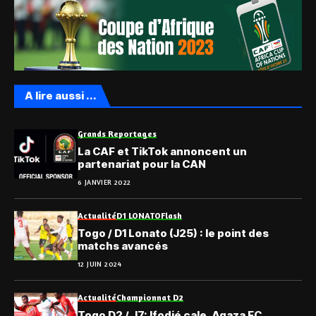
A lire aussi ...
Grands Reportages
La CAF et TikTok annoncent un
partenariat pour la CAN
6 JANVIER 2022
Actualité
D1 LONATO
Flash
Togo / D1 Lonato (J25) : le point des
matchs avancés
12 JUIN 2024
Actualité
Championnat D2
Togo D2 / J7: Ifodjé cale, Agaza FC