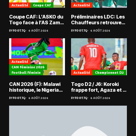
Actualité
Coupe CAF
Actualité
Coupe CAF: L’ASKO du
Préliminaires LDC: Les
Togo face à l’AS Zam
Chauffeurs retrouvent
du Niger
les Mimos
BY
FOOT.TG
6 AOÛT 2026
BY
FOOT.TG
6 AOÛT 2026
Actualité
CAN Féminine 2026
Football Féminin
Actualité
Championnat D2
CAN 2026 (F): Malawi
Togo D2 / J6: Koroki
historique, le Nigeria
frappe fort, Agaza et la
sauvé, la Zambie
JCA assurent,
BY
FOOT.TG
6 AOÛT 2026
BY
FOOT.TG
6 AOÛT 2026
éliminée
suspense avant Sara
FC – Doumbé FC