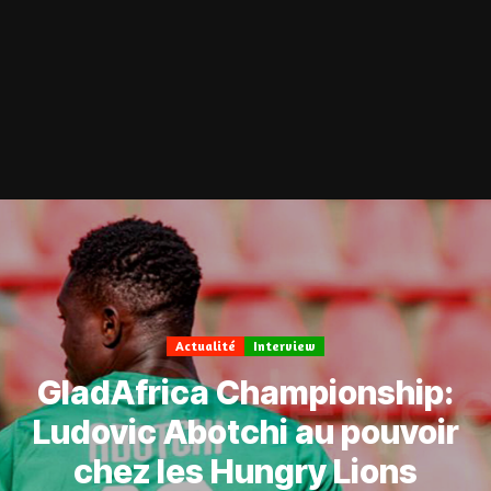
Actualité
Interview
GladAfrica Championship:
Ludovic Abotchi au pouvoir
chez les Hungry Lions