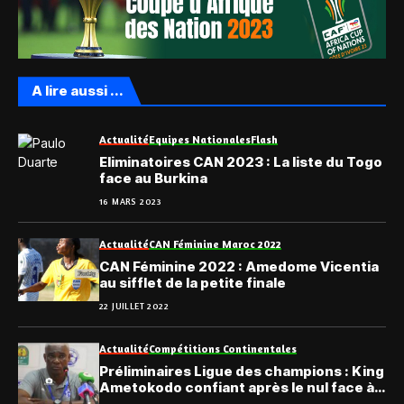
A lire aussi ...
Actualité
Equipes Nationales
Flash
Eliminatoires CAN 2023 : La liste du Togo
face au Burkina
16 MARS 2023
Actualité
CAN Féminine Maroc 2022
CAN Féminine 2022 : Amedome Vicentia
au sifflet de la petite finale
22 JUILLET 2022
Actualité
Compétitions Continentales
Préliminaires Ligue des champions : King
Ametokodo confiant après le nul face à
Berkane