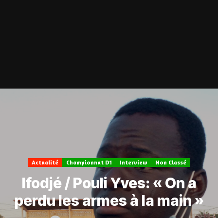
Actualité
Championnat D1
Interview
Non Classé
Ifodjé / Pouli Yves: « On a
perdu les armes à la main »