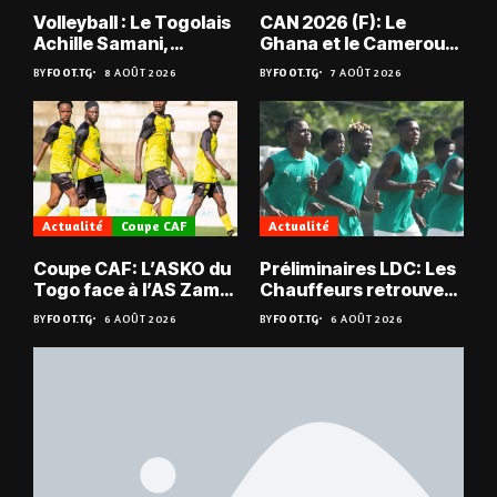
Volleyball : Le Togolais
CAN 2026 (F): Le
Achille Samani,
Ghana et le Cameroun
champion du Bénin !
en quarts
BY
FOOT.TG
8 AOÛT 2026
BY
FOOT.TG
7 AOÛT 2026
Actualité
Coupe CAF
Actualité
Coupe CAF: L’ASKO du
Préliminaires LDC: Les
Togo face à l’AS Zam
Chauffeurs retrouvent
du Niger
les Mimos
BY
FOOT.TG
6 AOÛT 2026
BY
FOOT.TG
6 AOÛT 2026