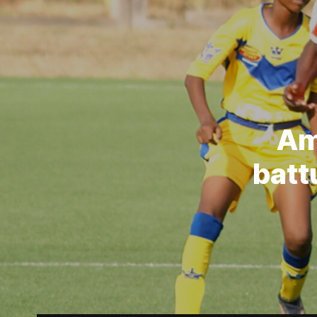
Am
batt