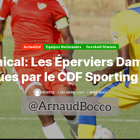
Actualité
Equipes Nationales
Football Féminin
ical: Les Éperviers Da
ues par le CDF Sporting
FOOT.TG
1 DÉCEMBRE 2021
1 MINS READ