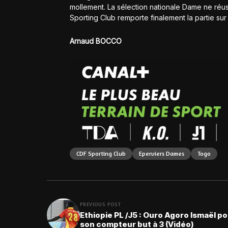
mollement. La sélection nationale Dame ne réussi
Sporting Club remporte finalement la partie sur 
Arnaud BOCCO
CDF Sporting Club
Eperviers Dames
Togo
PREVIOUS POST
Ethiopie PL /J5 : Ouro Agoro Ismaël p
son compteur but à 3 (Vidéo)