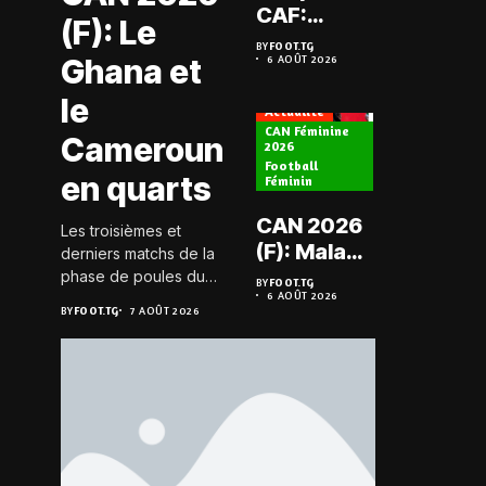
Prélimi
CAF:
(F): Le
LDC: L
L’ASKO du
BY
FOOT.TG
Chauff
Ghana et
6 AOÛT 2026
Togo face
BY
FOOT.TG
6 AOÛT 202
retrou
à l’AS Zam
le
les Mi
Actualité
du Niger
CAN Féminine
Cameroun
2026
Football
Actualité
en quarts
Féminin
Championn
CAN 2026
Les troisièmes et
Togo D2
(F): Malawi
derniers matchs de la
Koroki
historique,
phase de poules du
BY
FOOT.TG
frappe 
6 AOÛT 2026
groupe D de la CAN
le Nigeria
BY
FOOT.TG
BY
FOOT.TG
7 AOÛT 2026
6 AOÛT 202
Agaza e
féminine 2026 se sont
sauvé, la
JCA
joués le 6 août 2026 à
Zambie
20h GMT. Les Black...
assure
éliminée
suspe
avant S
FC – D
FC