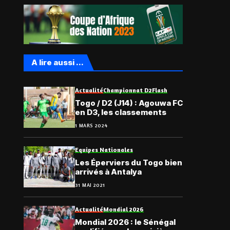
A lire aussi ...
Actualité
Championnat D2
Flash
Togo / D2 (J14) : Agouwa FC
en D3, les classements
1 MARS 2024
Equipes Nationales
Les Éperviers du Togo bien
arrivés à Antalya
31 MAI 2021
Actualité
Mondial 2026
Mondial 2026 : le Sénégal