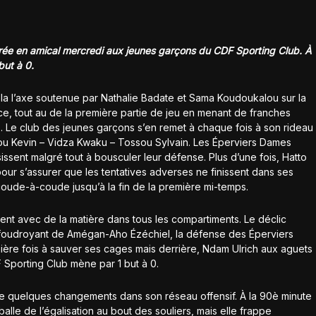
urée en amical mercredi aux jeunes garçons du CDF Sporting Club. À
but à 0.
 la l’axe soutenue par Nathalie Badate et Sama Koudoukalou sur la
t ce, tout au de la première partie de jeu en menant de franches
. Le club des jeunes garçons s’en remet à chaque fois à son rideau
ou Kevin – Vidza Kwaku – Tossou Sylvain. Les Éperviers Dames
sissent malgré tout à bousculer leur défense. Plus d’une fois, Hatto
ur s’assurer que les tentatives adverses ne finissent dans ses
au coude-à-coude jusqu’à la fin de la première mi-temps.
t avec de la matière dans tous les compartiments. Le déclic
 foudroyant de Amégan-Aho Ézéchiel, la défense des Éperviers
ière fois à sauver ses cages mais derrière, Ndam Ulrich aux aguets
DF Sporting Club mène par 1 but à 0.
e quelques changements dans son réseau offensif. À la 90è minute
lle de l’égalisation au bout des souliers, mais elle frappe