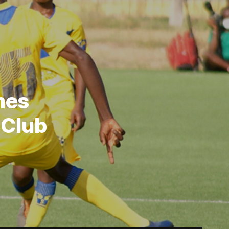
mes
 Club