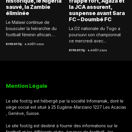
historique, le Nigeria
frappe fort, Agaza et
sauvé, la Zambie
la JCA assurent,
éliminée
suspense avant Sara
FC – Doumbé FC
Le Malawi continue de
bousculer la hiérarchie du
La D2 nationale du Togo a
football féminin africain.
poursuivi son championnat
Pour...
ce mercredi avec...
BY
FOOT.TG
6 AOÛT 2026
BY
FOOT.TG
6 AOÛT 2026
Mention Légale
Le site foot.tg est hébergé par la société Infomaniak, dont le
siège social est situé à 25 Eugène-Marziano 1227 Les Acacias
, Genève, Suisse.
Le site foot.tg est destiné à fournir des informations sur le
football et les différents clubs, équipes de football , les