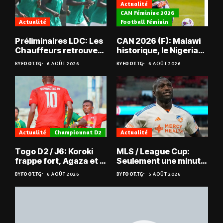
Actualité
CAN Féminine 2026
Actualité
Football Féminin
Préliminaires LDC: Les
CAN 2026 (F): Malawi
Chauffeurs retrouvent
historique, le Nigeria
les Mimos
sauvé, la Zambie
BY
FOOT.TG
6 AOÛT 2026
BY
FOOT.TG
6 AOÛT 2026
éliminée
Actualité
Championnat D2
Actualité
Togo D2 / J6: Koroki
MLS / League Cup:
frappe fort, Agaza et la
Seulement une minute
JCA assurent,
de jeu pour Kévin
BY
FOOT.TG
6 AOÛT 2026
BY
FOOT.TG
5 AOÛT 2026
suspense avant Sara
Denkey
FC – Doumbé FC