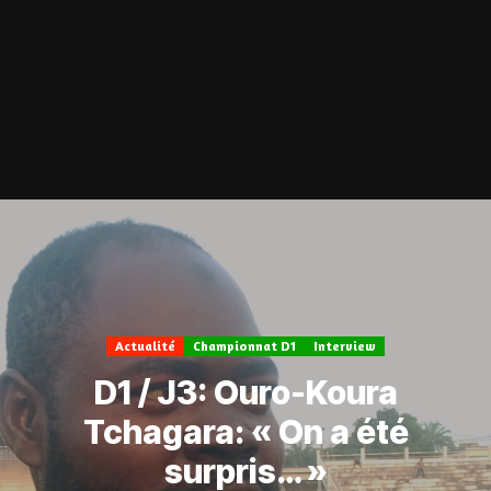
Actualité
Championnat D1
Interview
D1 / J3: Ouro-Koura
Tchagara: « On a été
surpris… »