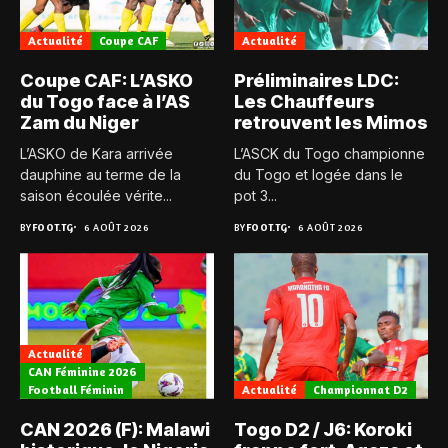
Actualité
Coupe CAF
Actualité
Coupe CAF: L’ASKO
Préliminaires LDC:
du Togo face à l’AS
Les Chauffeurs
Zam du Niger
retrouvent les Mimos
L’ASKO de Kara arrivée
L’ASCK du Togo championne
dauphine au terme de la
du Togo et logée dans le
saison écoulée vérite...
pot 3...
BY
FOOT.TG
6 AOÛT 2026
BY
FOOT.TG
6 AOÛT 2026
Actualité
CAN Féminine 2026
Football Féminin
Actualité
Championnat D2
CAN 2026 (F): Malawi
Togo D2 / J6: Koroki