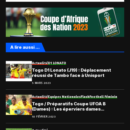
A lire aussi ...
Actualité
D1 LONATO
Togo D1 Lonato (J19) : Déplacement
réussi de Tambo face à Unisport
5 MARS 2023
Actualité
Equipes Nationales
Flash
Football Féminin
Togo / Préparatifs Coupe UFOA B
(Dames) : Les éperviers dames
convoqués pour un stage
10 FÉVRIER 2023