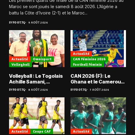
Les premiers quarts de finale de la CAN féminine 2026 au
Maroc se sont joués le samedi 8 août 2026. L’Algérie a
battu la Côte d’Ivoire (2-1) et le Maroc...
BY
FOOT.TG
9 AOÛT 2026
Actualité
Actualité
Omnisport
CAN Féminine 2026
Volleyball
Football Féminin
Volleyball : Le Togolais
CAN 2026 (F): Le
Achille Samani,
Ghana et le Cameroun
champion du Bénin !
en quarts
BY
FOOT.TG
8 AOÛT 2026
BY
FOOT.TG
7 AOÛT 2026
Actualité
Coupe CAF
Actualité