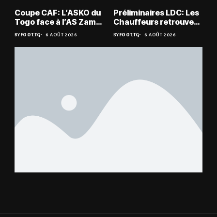
Coupe CAF: L’ASKO du
Préliminaires LDC: Les
Togo face à l’AS Zam
Chauffeurs retrouvent
du Niger
les Mimos
BY
FOOT.TG
6 AOÛT 2026
BY
FOOT.TG
6 AOÛT 2026