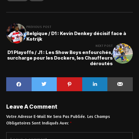
PREVIOUS POST
Belgique / D1 : Kevin Denkey décisif face à
Kotrijk
NEXT POST
D1 Playoffs / J1 : Les Show Boys enfourchés,
surcharge pour les Dockers, les Chauffeurs
déroutés
Leave A Comment
Votre Adresse E-Mail Ne Sera Pas Publiée.
Les Champs
Obligatoires Sont Indiqués Avec
*