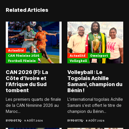
Related Articles
Actualité
CAN Féminine 2026
Actualité
Omnisport
Football Féminin
Volleyball
CAN 2026 (F): La
Volleyball : Le
Côte d’Ivoire et
Togolais Achille
l’Afrique du Sud
Samani, champion du
tombent
Bénin !
Les premiers quarts de finale
L’international togolais Achille
de la CAN féminine 2026 au
Samani s’est offert le titre de
Maroc...
champion du Bénin...
BY
FOOT.TG
9 AOÛT 2026
BY
FOOT.TG
8 AOÛT 2026