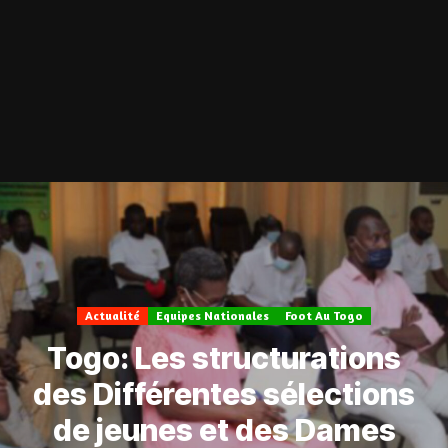
Actualité
Equipes Nationales
Foot Au Togo
Togo: Les structurations
des Différentes sélections
de jeunes et des Dames