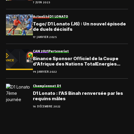
7 JUIN 2023
Actualité
D1 LONATO
Togo/ D1 Lonato (J6) : Un nouvel épisode
de duels décisifs
17 JANVIER 2025
CAN 2021
Partenariat
Binance Sponsor Officiel de la Coupe
d’Afrique des Nations TotalEnergies
(CAN 2021)
14 JANVIER 2022
Championnat D1
D1 Lonato : l’AS Binah renversée par les
requins mâles
16 DÉCEMBRE 2022