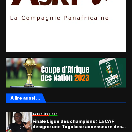
A lire aussi ...
Actualité
Flash
Finale Ligue des champions : La CAF
désigne une Togolaise accesseure des
arbitres