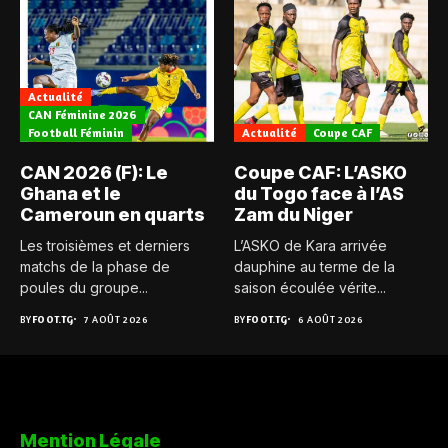
Actualité
CAN Féminine 2026
Football Féminin
Actualité
Coupe CAF
CAN 2026 (F): Le
Coupe CAF: L’ASKO
Ghana et le
du Togo face à l’AS
Cameroun en quarts
Zam du Niger
Les troisièmes et derniers
L’ASKO de Kara arrivée
matchs de la phase de
dauphine au terme de la
poules du groupe...
saison écoulée vérite...
BY
FOOT.TG
7 AOÛT 2026
BY
FOOT.TG
6 AOÛT 2026
Mention Légale