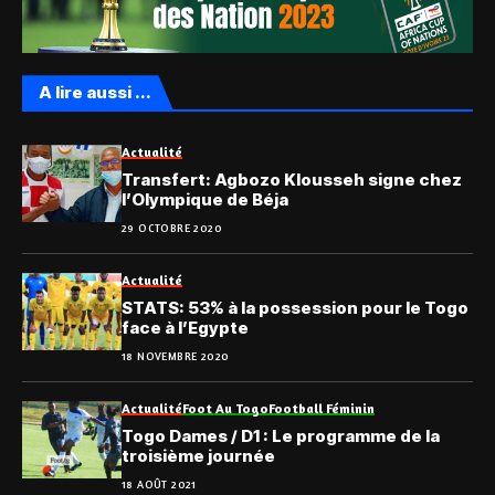
A lire aussi ...
Actualité
Transfert: Agbozo Klousseh signe chez
l’Olympique de Béja
29 OCTOBRE 2020
Actualité
STATS: 53% à la possession pour le Togo
face à l’Egypte
18 NOVEMBRE 2020
Actualité
Foot Au Togo
Football Féminin
Togo Dames / D1 : Le programme de la
troisième journée
18 AOÛT 2021