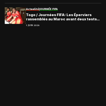
Actualité
JOURNÉE FIFA
Togo / Journées FIFA: Les Éperviers
rassemblés au Maroc avant deux tests
décisifs
1 JUIN 2026