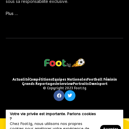
sous sa responsabilité exclusive.
Plus …
Actualité
Compétitions
Equipes Nationales
Football Féminin
Grands Reportages
Interview
Portraits
Omnisport
© Copyright 2023 Foot.tg
Votre vie privée est importante. Parlons cookies
?
Chez Foot.tg, nous utilisons nos propres
cookies pour améliorer votre expérience de
Accepter