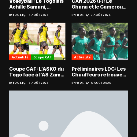
Volleyball : Le Togolais
CAN 2026 (F): Le
Achille Samani,
Ghana et le Cameroun
champion du Bénin !
en quarts
BY
FOOT.TG
8 AOÛT 2026
BY
FOOT.TG
7 AOÛT 2026
Actualité
Coupe CAF
Actualité
Coupe CAF: L’ASKO du
Préliminaires LDC: Les
Togo face à l’AS Zam
Chauffeurs retrouvent
du Niger
les Mimos
BY
FOOT.TG
6 AOÛT 2026
BY
FOOT.TG
6 AOÛT 2026