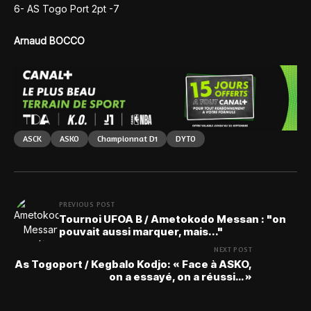
6- AS Togo Port 2pt -7
Arnaud BOCCO
ASCK
ASKO
Championnat D1
DYTO
PREVIOUS POST
Tournoi UFOA B / Ametokodo Messan : "on
pouvait aussi marquer, mais..."
NEXT POST
As Togoport / Kegbalo Kodjo: « Face à ASKO,
on a essayé, on a réussi… »