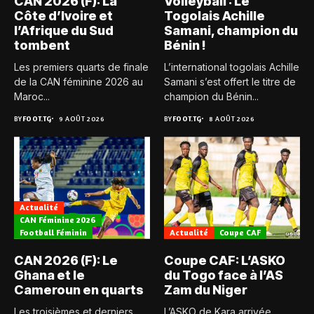
CAN 2026 (F): La
Volleyball : Le
Côte d’Ivoire et
Togolais Achille
l’Afrique du Sud
Samani, champion du
tombent
Bénin !
Les premiers quarts de finale
L’international togolais Achille
de la CAN féminine 2026 au
Samani s’est offert le titre de
Maroc...
champion du Bénin...
BY
FOOT.TG
9 AOÛT 2026
BY
FOOT.TG
8 AOÛT 2026
Actualité
CAN Féminine 2026
Football Féminin
Actualité
Coupe CAF
CAN 2026 (F): Le
Coupe CAF: L’ASKO
Ghana et le
du Togo face à l’AS
Cameroun en quarts
Zam du Niger
Les troisièmes et derniers
L’ASKO de Kara arrivée