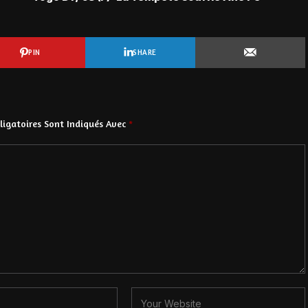
PIN
SHARE
igatoires Sont Indiqués Avec
*