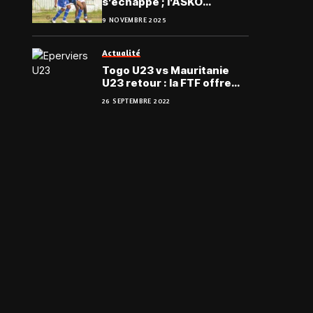
s’échappe ; l’ASKO
Féminines bousculée
9 NOVEMBRE 2025
Actualité
Togo U23 vs Mauritanie
U23 retour : la FTF offre
l’entrée au public
26 SEPTEMBRE 2022