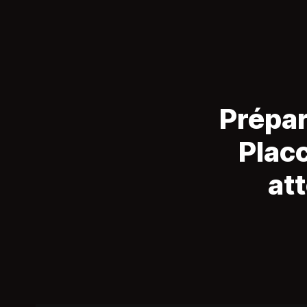
Prépar
Plac
at