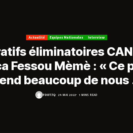
Actualité
Equipes Nationales
Interview
atifs éliminatoires CAN
ca Fessou Mèmè : « Ce p
tend beaucoup de nous 
FOOT.TG
24 MAI 2022
1 MINS READ