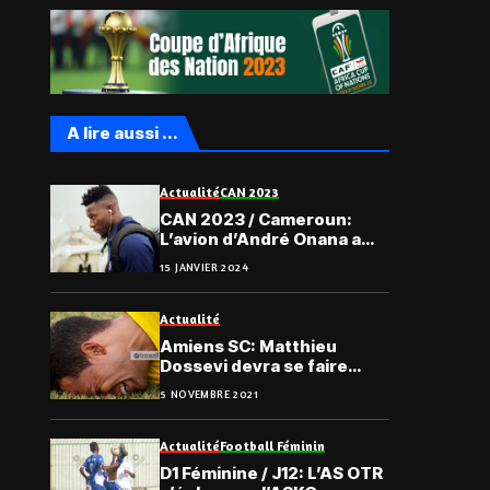
A lire aussi ...
Actualité
CAN 2023
CAN 2023 / Cameroun:
L’avion d’André Onana a
rebroussé chemin
15 JANVIER 2024
Actualité
Amiens SC: Matthieu
Dossevi devra se faire
opérer à la cheville
5 NOVEMBRE 2021
Actualité
Football Féminin
D1 Féminine / J12: L’AS OTR