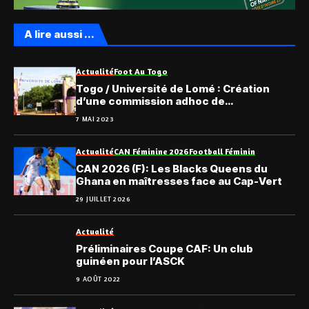
A lire aussi ...
Actualité
Foot Au Togo
Togo / Université de Lomé : Création
d’une commission adhoc de
professionalisation des Sports
7 MAI 2023
Actualité
CAN Féminine 2026
Football Féminin
CAN 2026 (F): Les Blacks Queens du
Ghana en maîtresses face au Cap-Vert
29 JUILLET 2026
Actualité
Préliminaires Coupe CAF: Un club
guinéen pour l’ASCK
9 AOÛT 2022