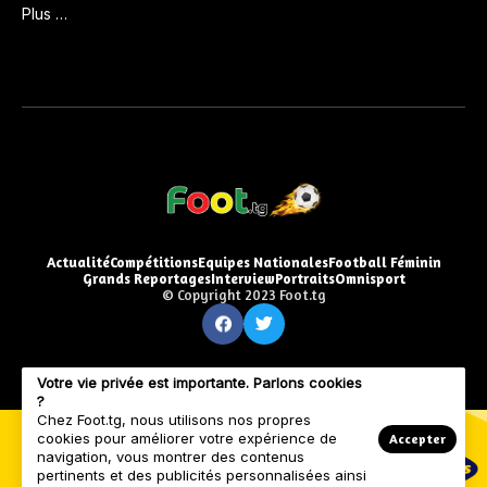
Plus …
Actualité
Compétitions
Equipes Nationales
Football Féminin
Grands Reportages
Interview
Portraits
Omnisport
© Copyright 2023 Foot.tg
Votre vie privée est importante. Parlons cookies
?
Chez Foot.tg, nous utilisons nos propres
cookies pour améliorer votre expérience de
Accepter
navigation, vous montrer des contenus
pertinents et des publicités personnalisées ainsi