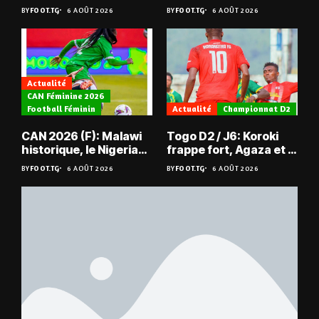
du Niger
les Mimos
BY
FOOT.TG
6 AOÛT 2026
BY
FOOT.TG
6 AOÛT 2026
Actualité
CAN Féminine 2026
Football Féminin
Actualité
Championnat D2
CAN 2026 (F): Malawi
Togo D2 / J6: Koroki
historique, le Nigeria
frappe fort, Agaza et la
sauvé, la Zambie
JCA assurent,
BY
FOOT.TG
6 AOÛT 2026
BY
FOOT.TG
6 AOÛT 2026
éliminée
suspense avant Sara
FC – Doumbé FC