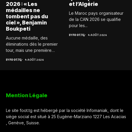
2026 : « Les
et l’Algérie
médailles ne
Le Maroc pays organisateur
tombent pas du
de la CAN 2026 se qualifie
ciel », Benjamin
pour les...
Boukpeti
BY
FOOT.TG
4 AOÛT 2026
Aucune médaille, des
éliminations dès le premier
tour, mais une première
expérience...
BY
FOOT.TG
4 AOÛT 2026
Mention Légale
Le site foot.tg est hébergé par la société Infomaniak, dont le
siège social est situé à 25 Eugène-Marziano 1227 Les Acacias
, Genève, Suisse.