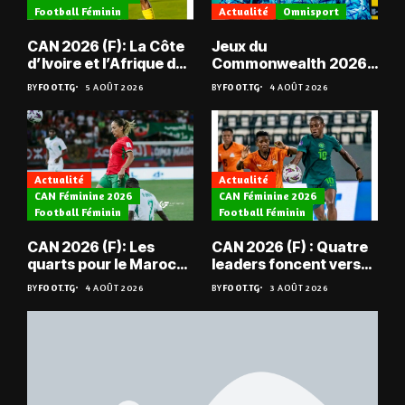
Football Féminin
Actualité
Omnisport
CAN 2026 (F): La Côte
Jeux du
d’Ivoire et l’Afrique du
Commonwealth 2026 :
Sud en quarts
« Les médailles ne
BY
FOOT.TG
5 AOÛT 2026
BY
FOOT.TG
4 AOÛT 2026
tombent pas du ciel »,
Benjamin Boukpeti
Actualité
Actualité
CAN Féminine 2026
CAN Féminine 2026
Football Féminin
Football Féminin
CAN 2026 (F): Les
CAN 2026 (F) : Quatre
quarts pour le Maroc
leaders foncent vers
et l’Algérie
les quarts
BY
FOOT.TG
4 AOÛT 2026
BY
FOOT.TG
3 AOÛT 2026