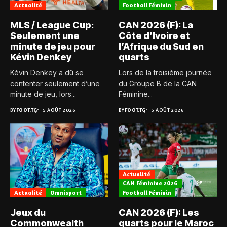
Actualité
Football Féminin
MLS / League Cup:
CAN 2026 (F): La
Seulement une
Côte d’Ivoire et
minute de jeu pour
l’Afrique du Sud en
Kévin Denkey
quarts
Kévin Denkey a dû se
Lors de la troisième journée
contenter seulement d’une
du Groupe B de la CAN
minute de jeu, lors...
Féminine...
BY
FOOT.TG
5 AOÛT 2026
BY
FOOT.TG
5 AOÛT 2026
Actualité
CAN Féminine 2026
Actualité
Omnisport
Football Féminin
Jeux du
CAN 2026 (F): Les
Commonwealth
quarts pour le Maroc