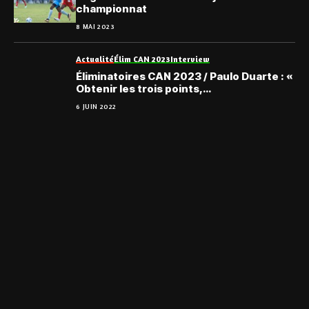
championnat
8 MAI 2023
Actualité
Élim CAN 2023
Interview
Éliminatoires CAN 2023 / Paulo Duarte : «
Obtenir les trois points,
indépendamment de la qualité de
6 JUIN 2022
l’adversaire… »