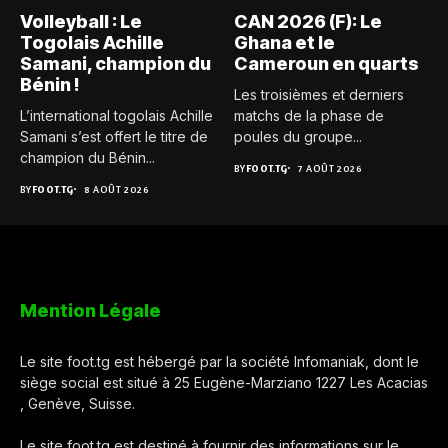
Volleyball : Le
CAN 2026 (F): Le
Togolais Achille
Ghana et le
Samani, champion du
Cameroun en quarts
Bénin !
Les troisièmes et derniers
L’international togolais Achille
matchs de la phase de
Samani s’est offert le titre de
poules du groupe...
champion du Bénin...
BY
FOOT.TG
7 AOÛT 2026
BY
FOOT.TG
8 AOÛT 2026
Mention Légale
Le site foot.tg est hébergé par la société Infomaniak, dont le
siège social est situé à 25 Eugène-Marziano 1227 Les Acacias
, Genève, Suisse.
Le site foot.tg est destiné à fournir des informations sur le