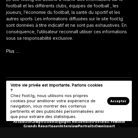
football et les différents clubs, équipes de football , les
joueurs, l’économie du football, la santé du sportif et les
autres sports. Les informations diffusées sur le site foot.tg
sont données à titre indicatif et ne sont pas exhaustives. En
conséquence, l’utilisateur reconnaît utiliser ces informations
sous sa responsabilité exclusive.
Plus …
Votre vie privée est importante. Parlons cookies
?
Chez Foot.tg, nous utilisons nos propres
cookies pour améliorer votre expérience de
Accepter
navigation, vous montrer des contenus
pertinents et des publicités personnalisées ainsi
que pour extraire des statistiques.
Actualité
Compétitions
Equipes Nationales
Football Féminin
Grands Reportages
Interview
Portraits
Omnisport
© Copyright 2023 Foot.tg