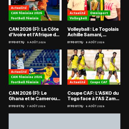
Actualité
CAN Féminine 2026
Actualité
Omnisport
Football Féminin
Volleyball
CAN 2026 (F): La Côte
Volleyball : Le Togolais
d’Ivoire et l’Afrique du
Achille Samani,
Sud tombent
champion du Bénin !
BY
FOOT.TG
9 AOÛT 2026
BY
FOOT.TG
8 AOÛT 2026
Actualité
CAN Féminine 2026
Football Féminin
Actualité
Coupe CAF
CAN 2026 (F): Le
Coupe CAF: L’ASKO du
Ghana et le Cameroun
Togo face à l’AS Zam
en quarts
du Niger
BY
FOOT.TG
7 AOÛT 2026
BY
FOOT.TG
6 AOÛT 2026