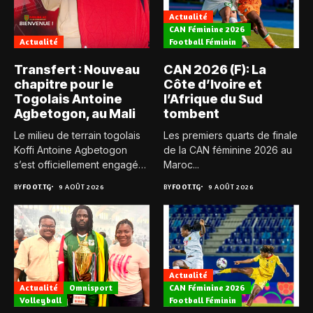
Actualité
CAN Féminine 2026
Actualité
Football Féminin
Transfert : Nouveau
CAN 2026 (F): La
chapitre pour le
Côte d’Ivoire et
Togolais Antoine
l’Afrique du Sud
Agbetogon, au Mali
tombent
Le milieu de terrain togolais
Les premiers quarts de finale
Koffi Antoine Agbetogon
de la CAN féminine 2026 au
s’est officiellement engagé
Maroc...
avec...
BY
FOOT.TG
9 AOÛT 2026
BY
FOOT.TG
9 AOÛT 2026
Actualité
Actualité
Omnisport
CAN Féminine 2026
Volleyball
Football Féminin