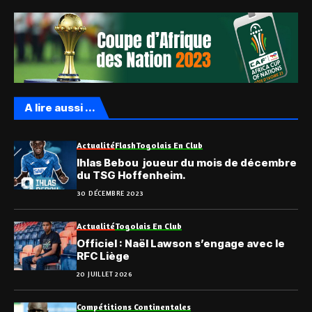
A lire aussi ...
Actualité
Flash
Togolais En Club
Ihlas Bebou joueur du mois de décembre
du TSG Hoffenheim.
30 DÉCEMBRE 2023
Actualité
Togolais En Club
Officiel : Naël Lawson s’engage avec le
RFC Liège
20 JUILLET 2026
Compétitions Continentales