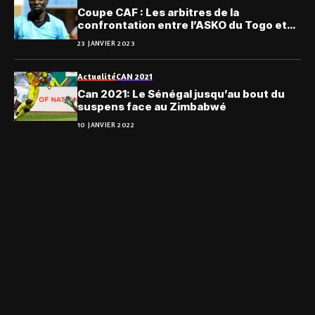
Coupe CAF : Les arbitres de la
confrontation entre l’ASKO du Togo et
Future FC d’Égypte
23 JANVIER 2023
Actualité
CAN 2021
Can 2021: Le Sénégal jusqu’au bout du
suspens face au Zimbabwé
10 JANVIER 2022