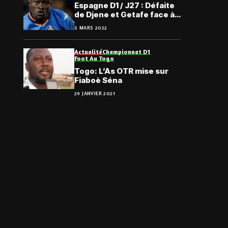
Espagne D1 / J27 : Défaite
de Djene et Getafe face à
l’Espanyol de Barcelone
5 MARS 2022
Actualité
Championnat D1
Foot Au Togo
Togo: L’As OTR mise sur
Fiaboè Séna
29 JANVIER 2021