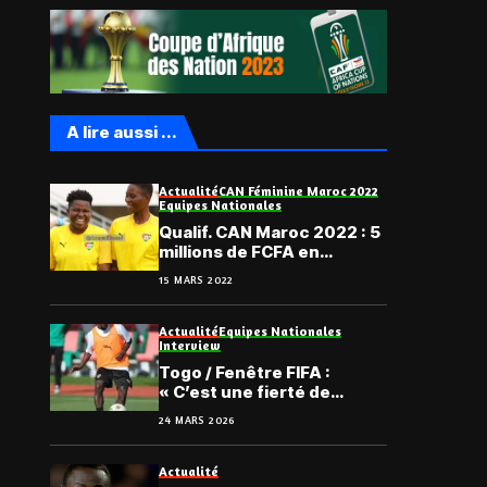
A lire aussi ...
Actualité
CAN Féminine Maroc 2022
Equipes Nationales
Qualif. CAN Maroc 2022 : 5
millions de FCFA en
récompense à chaque
15 MARS 2022
Épervier Dame
Actualité
Equipes Nationales
Interview
Togo / Fenêtre FIFA :
« C’est une fierté de
représenter le Togo »,
24 MARS 2026
Faad Sana
Actualité