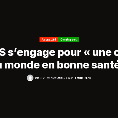
Actualité
Omnisport
S s’engage pour « une 
u monde en bonne santé
FOOT.TG
19 NOVEMBRE 2022
1 MINS READ