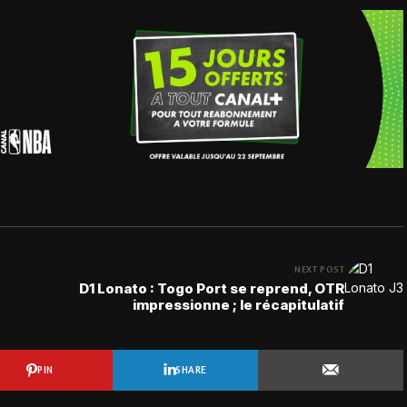
NEXT POST
D1 Lonato : Togo Port se reprend, OTR
impressionne ; le récapitulatif
PIN
SHARE