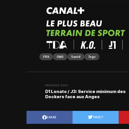
FIFA
OMS
Santé
Togo
PREVIOUS POST
D1 Lonato / J3: Service minimum des
Dockers face aux Anges
SHARE
TWEET