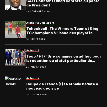
CAF: Constant Omari conforté au poste
de Président
23 NOVEMBRE 2020
Actualité
Omnisport
Tchoukball : The Winners Team et King
TC champions à l’issue des playoffs
31 JUILLET 2026
Actualité
Togo / FTF: Une commission ad’hoc pour
la rédaction du statut particulier de
l’arbitrage et de l’arbitre
26 JANVIER 2023
Actualité
Coupe de France (F) : Nathalie Badate à
nouveau décisive
31 OCTOBRE 2022