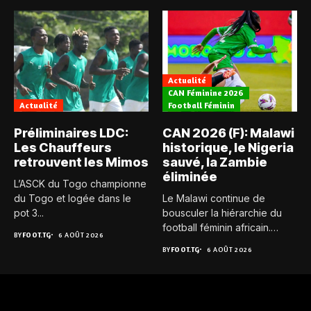
Actualité
CAN Féminine 2026
Actualité
Football Féminin
Préliminaires LDC:
CAN 2026 (F): Malawi
Les Chauffeurs
historique, le Nigeria
retrouvent les Mimos
sauvé, la Zambie
éliminée
L’ASCK du Togo championne
du Togo et logée dans le
Le Malawi continue de
pot 3...
bousculer la hiérarchie du
football féminin africain.
BY
FOOT.TG
6 AOÛT 2026
Pour...
BY
FOOT.TG
6 AOÛT 2026