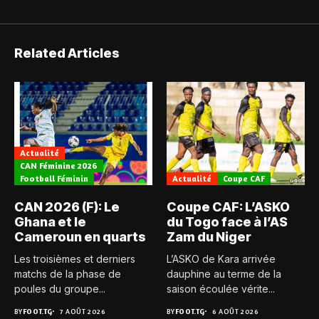
Related Articles
Actualité
CAN Féminine 2026
Football Féminin
Actualité
Coupe CAF
CAN 2026 (F): Le
Coupe CAF: L’ASKO
Ghana et le
du Togo face à l’AS
Cameroun en quarts
Zam du Niger
Les troisièmes et derniers
L’ASKO de Kara arrivée
matchs de la phase de
dauphine au terme de la
poules du groupe...
saison écoulée vérite...
BY
FOOT.TG
7 AOÛT 2026
BY
FOOT.TG
6 AOÛT 2026