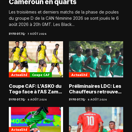
Cameroun en quarts
Les troisièmes et derniers matchs de la phase de poules
du groupe D de la CAN féminine 2026 se sont joués le 6
août 2026 à 20h GMT. Les Black...
BY
FOOT.TG
7 AOÛT 2026
Actualité
Coupe CAF
Actualité
Coupe CAF: L’ASKO du
Préliminaires LDC: Les
Togo face à l’AS Zam
Chauffeurs retrouvent
du Niger
les Mimos
BY
FOOT.TG
6 AOÛT 2026
BY
FOOT.TG
6 AOÛT 2026
Actualité