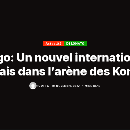
Actualité
D1 LONATO
o: Un nouvel internati
ais dans l’arène des K
FOOT.TG
28 NOVEMBRE 2022
1 MINS READ