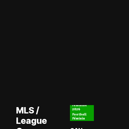
Actualité
CAN
Actualité
Féminine
MLS /
2026
Football
League
Féminin