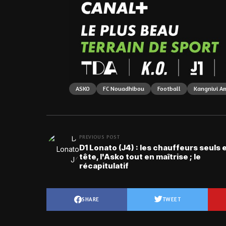
ASKO
FC Nouadhibou
Football
Kangnivi A
PREVIOUS POST
D1 Lonato (J4) : les chauffeurs seuls 
tête, l'Asko tout en maîtrise ; le
récapitulatif
SHARE
TWEET