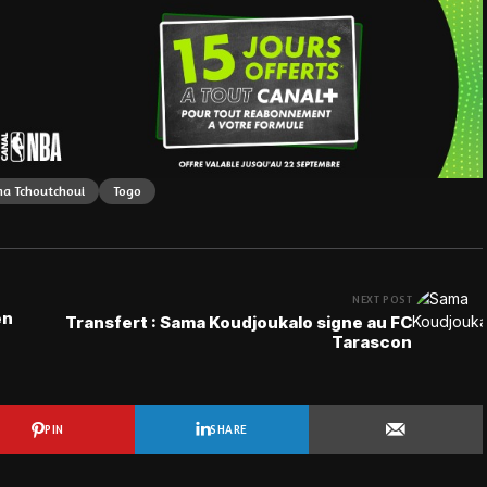
ma Tchoutchoui
Togo
NEXT POST
en
Transfert : Sama Koudjoukalo signe au FC
Tarascon
PIN
SHARE