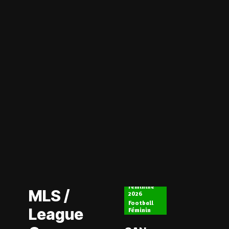
Actualité
CAN
Actualité
Féminine
MLS /
2026
Football
League
Féminin