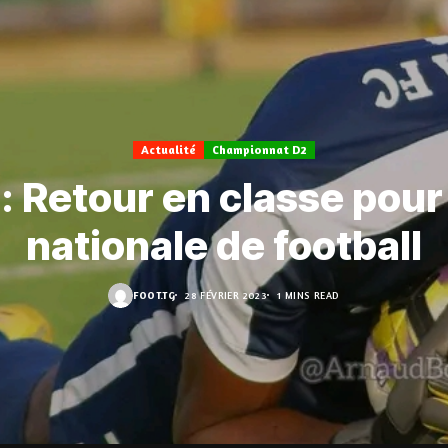
Actualité
Championnat D2
: Retour en classe pour 
nationale de football
FOOT.TG
28 FÉVRIER 2023
1 MINS READ