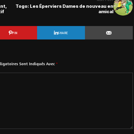
nt,
Togo: Les Éperviers Dames de nouveau en
if
amical
PIN
SHARE
igatoires Sont Indiqués Avec
*