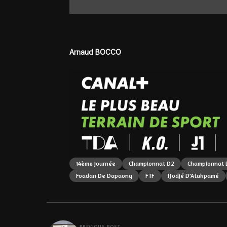
Arnaud BOCCO
14ème Journée
Championnat D2
Championnat 
Foadan De Dapaong
FTF
Ifodjé D’Atakpamé
PREVIOUS POST