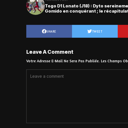
Togo D1 Lonato (J18) : Dyto sereineme
Gomido en conquérant ; le récapitulat
SHARE
TWEET
Leave A Comment
Votre Adresse E-Mail Ne Sera Pas Publiée.
Les Champs Obl