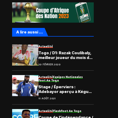
A lire aussi ...
Actualité
Togo / D1: Razak Coulibaly,
meilleur joueur du mois de
décembre 2019
20 FÉVRIER 2020
Actualité
Equipes Nationales
Foot Au Togo
Stage / Éperviers :
Adebayor aperçu à Kégué
avec la sélection locale
11 AOÛT 2021
Actualité
Flash
Foot Au Togo
Coupe de l’indépendance /