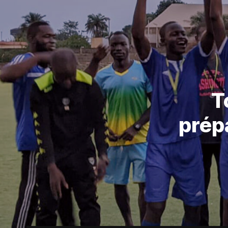
T
prép