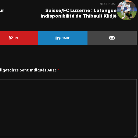
NEXT POST
ur
Suisse/FC Luzerne : La longue
indisponibilité de Thibault Klidjè
PIN
SHARE
igatoires Sont Indiqués Avec
*