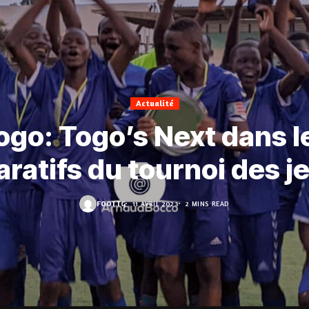
Actualité
ogo: Togo’s Next dans l
aratifs du tournoi des j
FOOT.TG
11 AVRIL 2023
2 MINS READ