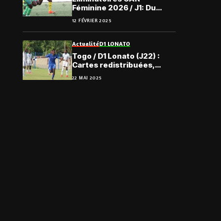
Féminine 2026 / J1: Du
mouvement dans la liste
12 FÉVRIER 2025
du Togo, face à Djibouti
Actualité
D1 LONATO
Togo / D1 Lonato (J22) :
Cartes redistribuées,
courses relancées, le
22 MAI 2025
point