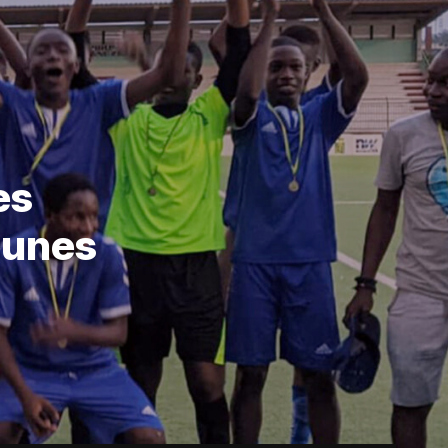
es
eunes