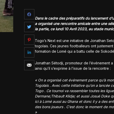
Dans le cadre des préparatifs du lancement d’u
a organisé une rencontre amicale entre une sé
la partie, ce lundi 10 Avril 2023, au stade muni
Togo’s Next est une initiative de Jonathan Setod
togolais. Ces jeunes footballeurs ont justement é
formation de Lomé qui a battu celle de Sokodé
Jonathan Sétodji, promoteur de l’événement a p
ainsi qu’il s’exprime à l’issue de la rencontre :
« On a organisé cet événement parce qu’à mon av
Togolais . Avec cette initiative qu’on a lancée c
Togo . Ce tournoi va rassembler toutes les ligue
Dermane;Thibault Klidje; et aussi Josué Doke qu
ici à Lomé aussi au Ghana et donc il y a des e
des bons joueurs . C’est donc le moment de monter
»