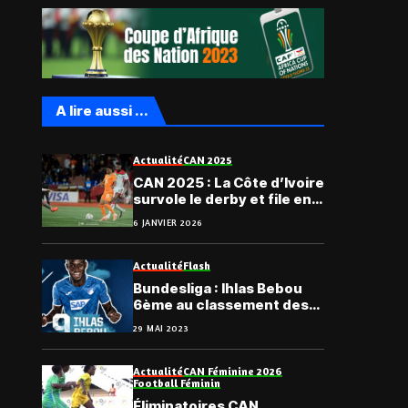
A lire aussi ...
Actualité
CAN 2025
CAN 2025 : La Côte d’Ivoire
survole le derby et file en
quarts
6 JANVIER 2026
Actualité
Flash
Bundesliga : Ihlas Bebou
6ème au classement des
meilleurs buteurs africains
29 MAI 2023
de la saison
Actualité
CAN Féminine 2026
Football Féminin
Éliminatoires CAN