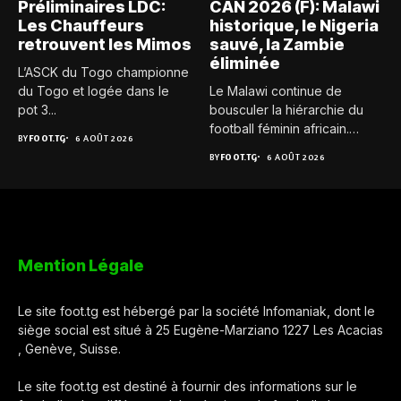
Préliminaires LDC:
CAN 2026 (F): Malawi
Les Chauffeurs
historique, le Nigeria
retrouvent les Mimos
sauvé, la Zambie
éliminée
L’ASCK du Togo championne
du Togo et logée dans le
Le Malawi continue de
pot 3...
bousculer la hiérarchie du
football féminin africain.
BY
FOOT.TG
6 AOÛT 2026
Pour...
BY
FOOT.TG
6 AOÛT 2026
Mention Légale
Le site foot.tg est hébergé par la société Infomaniak, dont le
siège social est situé à 25 Eugène-Marziano 1227 Les Acacias
, Genève, Suisse.
Le site foot.tg est destiné à fournir des informations sur le