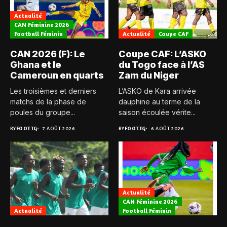
Actualité
CAN Féminine 2026
Football Féminin
Actualité
Coupe CAF
CAN 2026 (F): Le
Coupe CAF: L’ASKO
Ghana et le
du Togo face à l’AS
Cameroun en quarts
Zam du Niger
Les troisièmes et derniers
L’ASKO de Kara arrivée
matchs de la phase de
dauphine au terme de la
poules du groupe...
saison écoulée vérite...
BY
FOOT.TG
7 AOÛT 2026
BY
FOOT.TG
6 AOÛT 2026
Actualité
CAN Féminine 2026
Actualité
Football Féminin