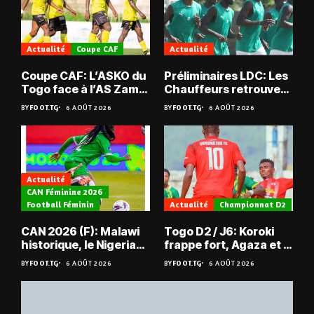
Actualité
Coupe CAF
Actualité
Coupe CAF: L’ASKO du
Préliminaires LDC: Les
Togo face à l’AS Zam
Chauffeurs retrouvent
du Niger
les Mimos
BY
FOOT.TG
6 AOÛT 2026
BY
FOOT.TG
6 AOÛT 2026
Actualité
CAN Féminine 2026
Football Féminin
Actualité
Championnat D2
CAN 2026 (F): Malawi
Togo D2 / J6: Koroki
historique, le Nigeria
frappe fort, Agaza et la
sauvé, la Zambie
JCA assurent,
BY
FOOT.TG
6 AOÛT 2026
BY
FOOT.TG
6 AOÛT 2026
éliminée
suspense avant Sara
FC – Doumbé FC