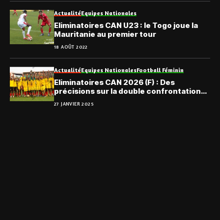
Actualité
Equipes Nationales
Eliminatoires CAN U23 : le Togo joue la
Mauritanie au premier tour
18 AOÛT 2022
Actualité
Equipes Nationales
Football Féminin
Eliminatoires CAN 2026 (F) : Des
précisions sur la double confrontation
entre le Togo et Djibouti
27 JANVIER 2025