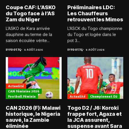
Coupe CAF: L’ASKO
Préliminaires LDC:
du Togo face à l’AS
Les Chauffeurs
Zam du Niger
retrouvent les Mimos
L’ASKO de Kara arrivée
L’ASCK du Togo championne
dauphine au terme de la
du Togo et logée dans le
saison écoulée vérite...
pot 3...
BY
FOOT.TG
6 AOÛT 2026
BY
FOOT.TG
6 AOÛT 2026
Actualité
CAN Féminine 2026
Football Féminin
Actualité
Championnat D2
CAN 2026 (F): Malawi
Togo D2 / J6: Koroki
historique, le Nigeria
frappe fort, Agaza et
sauvé, la Zambie
la JCA assurent,
éliminée
suspense avant Sara