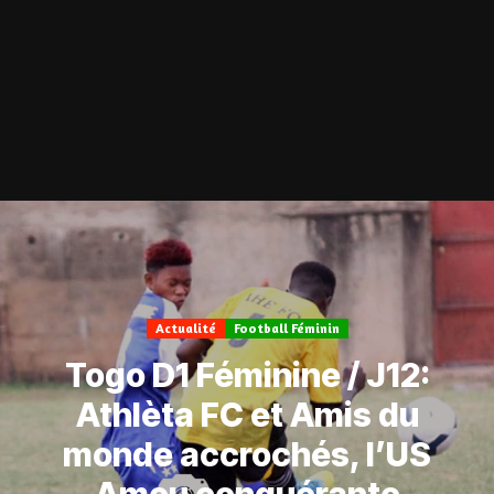
Actualité
Football Féminin
Togo D1 Féminine / J12:
Athlèta FC et Amis du
monde accrochés, l’US