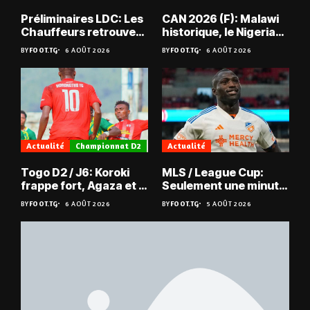
Préliminaires LDC: Les
CAN 2026 (F): Malawi
Chauffeurs retrouvent
historique, le Nigeria
les Mimos
sauvé, la Zambie
BY
FOOT.TG
6 AOÛT 2026
BY
FOOT.TG
6 AOÛT 2026
éliminée
Actualité
Championnat D2
Actualité
Togo D2 / J6: Koroki
MLS / League Cup:
frappe fort, Agaza et la
Seulement une minute
JCA assurent,
de jeu pour Kévin
BY
FOOT.TG
6 AOÛT 2026
BY
FOOT.TG
5 AOÛT 2026
suspense avant Sara
Denkey
FC – Doumbé FC