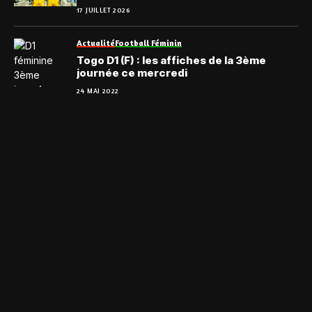
Burkina Faso
17 JUILLET 2026
Actualité
Football Féminin
Togo D1 (F) : les affiches de la 3ème
journée ce mercredi
24 MAI 2022