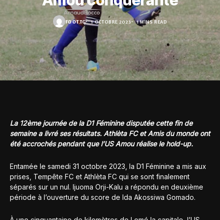
Amou conquérante
FOOT.TG
1 OCTOBRE 2023
1 MINS READ
La 12ème journée de la D1 Féminine disputée cette fin de
semaine a livré ses résultats. Athlèta FC et Amis du monde ont
été accrochés pendant que l’US Amou réalise le hold-up.
Entamée le samedi 31 octobre 2023, la D1 Féminine a mis aux
prises, Tempête FC et Athlèta FC qui se sont finalement
séparés sur un nul. Ijuoma Orji-Kalu a répondu en deuxième
période à l’ouverture du score de Ida Akossiwa Gomado.
À une cinquantaine de kilomètres de Lomé la capitale, l’US