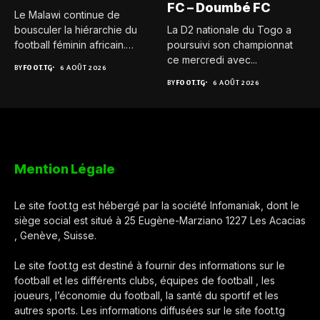
FC – Doumbé FC
Le Malawi continue de
bousculer la hiérarchie du
La D2 nationale du Togo a
football féminin africain.
poursuivi son championnat
Pour...
ce mercredi avec...
BY
FOOT.TG
6 AOÛT 2026
BY
FOOT.TG
6 AOÛT 2026
Mention Légale
Le site foot.tg est hébergé par la société Infomaniak, dont le
siège social est situé à 25 Eugène-Marziano 1227 Les Acacias
, Genève, Suisse.
Le site foot.tg est destiné à fournir des informations sur le
football et les différents clubs, équipes de football , les
joueurs, l’économie du football, la santé du sportif et les
autres sports. Les informations diffusées sur le site foot.tg